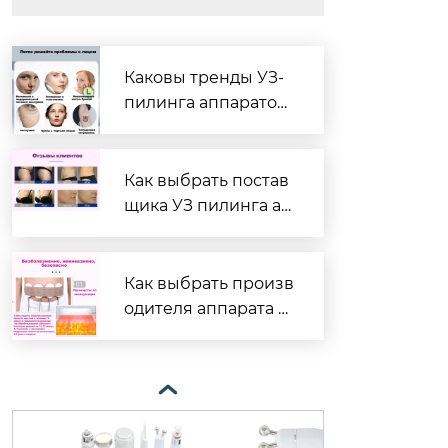
Каковы тренды УЗ-
пилинга аппаратов
в Китае?
Как выбрать постав
щика УЗ пилинга ап
паратов?
Как выбрать произв
одителя аппарата у
льтразвука?
