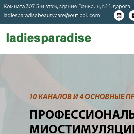
Комната 307, 3-й этаж, здание Вэньсин, № 1, дорог
ladiesparadisebeautycare@outlook.com
