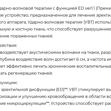
дарно-волновой терапии с функцией ED ver1.1 (Прем
е устройство, предназначенное для лечения эректи
ого аппарата. Ударно-волновая терапия (УВТ) исполь
ьную и костную ткань, что способствует разрушению
ение пораженных тканей.
йствия:
 воздействует акустическими волнами на ткани, ра
Глубина воздействия волн достигает 6 см, а частота и
яет эффективно лечить хронические воспалительны
ать регенерацию тканей.
ункции:
е эректильной дисфункции (ED)**: УВТ стимулирует в
ризации и улучшению кровообращения в области во
ение микроциркуляции**: Устройство способствует р
.