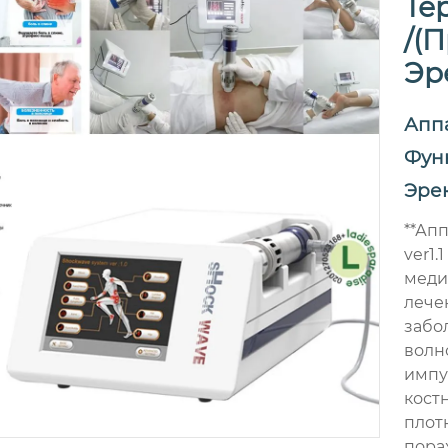
Те
/(
Эр
Апп
Фун
Эре
**Ап
ver1
меди
лече
забо
волн
импу
кост
плот
пора