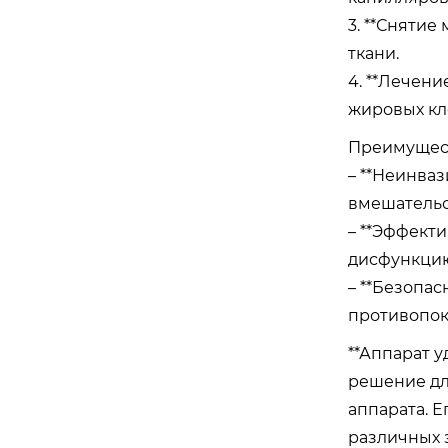
3. **Сняти
ткани.
4. **Лечен
жировых кл
Преимущес
– **Неинва
вмешательс
оборудование для похудения, обе
– **Эффект
зболивающий массаж/аппарат дл
дисфункцию
я коррекции фигуры indiba ret cet
– **Безопа
448 кгц
противопок
**Аппарат у
решение дл
аппарата. 
различных 