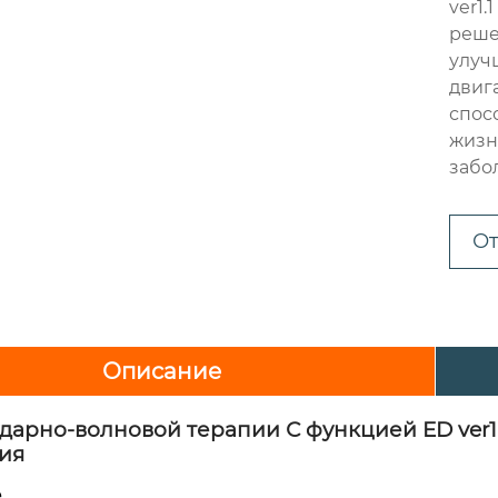
ver1
реше
улуч
двиг
спос
жизн
забо
От
Описание
ударно-волновой терапии С функцией ED
ver1
ция
е