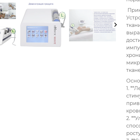
Прин
Устр
ткан
выра
дости
импу
хрон
микр
ткане
Осно
1. **
стим
прив
кров
2. *
спос
рост