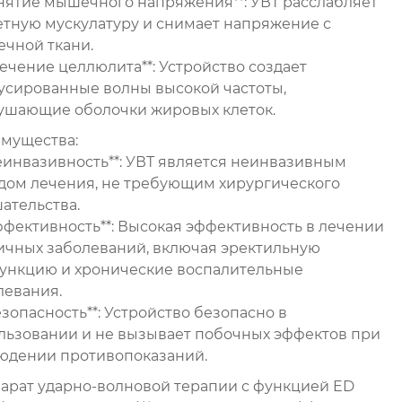
*Снятие мышечного напряжения**: УВТ расслабляет
етную мускулатуру и снимает напряжение с
чной ткани.
Лечение целлюлита**: Устройство создает
усированные волны высокой частоты,
ушающие оболочки жировых клеток.
мущества:
Неинвазивность**: УВТ является неинвазивным
дом лечения, не требующим хирургического
ательства.
Эффективность**: Высокая эффективность в лечении
ичных заболеваний, включая эректильную
ункцию и хронические воспалительные
левания.
езопасность**: Устройство безопасно в
льзовании и не вызывает побочных эффектов при
юдении противопоказаний.
парат ударно-волновой терапии с функцией ED