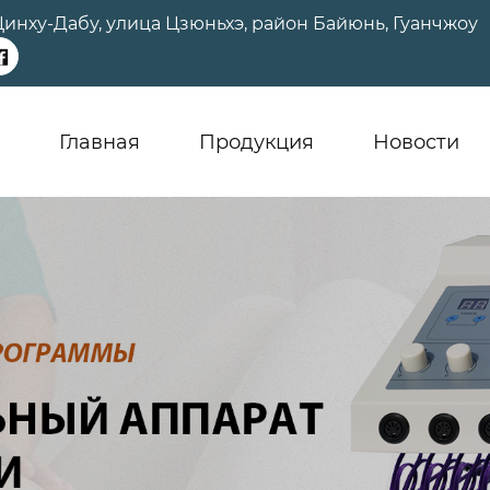
а Цинху-Дабу, улица Цзюньхэ, район Байюнь, Гуанчжоу

Главная
Продукция
Новости