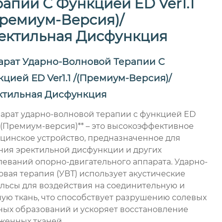
рапии С Функцией ED Ver1.1
Премиум-Версия)/
ектильная Дисфункция
арат Ударно-Волновой Терапии С
кцией ED
Ver1.1
/(Премиум-Версия)/
ктильная Дисфункция
парат ударно-волновой терапии с функцией ED
.1 (Премиум-версия)** – это высокоэффективное
цинское устройство, предназначенное для
ния эректильной дисфункции и других
леваний опорно-двигательного аппарата. Ударно-
овая терапия (УВТ) использует акустические
льсы для воздействия на соединительную и
ную ткань, что способствует разрушению солевых
ных образований и ускоряет восстановление
женных тканей.