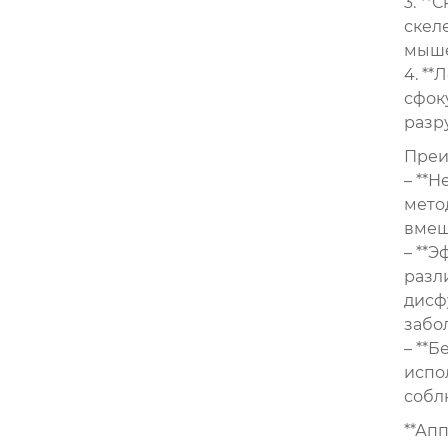
3. *
скел
мыше
4. **
сфок
разр
Преи
– **
мето
вмеш
– **
разл
дисф
забо
– **Б
испо
собл
**Ап