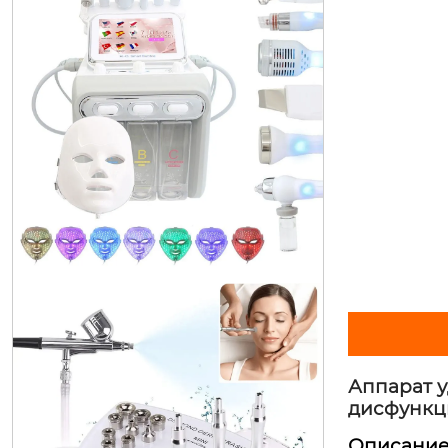
оборудование для электромассаж
ера пальцев и кистей рук снимаю
т усталость и боль zm-702h
Аппарат 
дисфунк
Описани