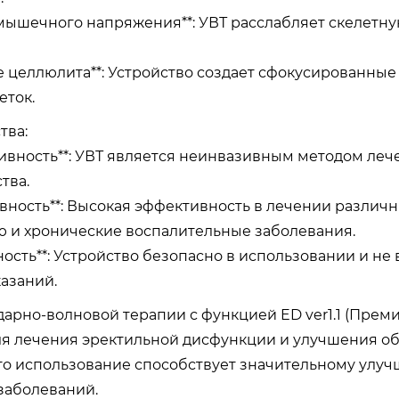
е мышечного напряжения**: УВТ расслабляет скелет
ие целлюлита**: Устройство создает сфокусированны
еток.
тва:
зивность**: УВТ является неинвазивным методом ле
тва.
ивность**: Высокая эффективность в лечении различ
 и хронические воспалительные заболевания.
сность**: Устройство безопасно в использовании и 
азаний.
дарно-волновой терапии с функцией ED ver1.1 (Прем
я лечения эректильной дисфункции и улучшения об
Его использование способствует значительному улу
заболеваний.