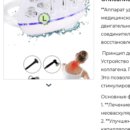
косметологический аппарат гидр
**Аппарат у
опилинга h2 o2 7 в 1 c led маска
медицинско
двигательн
соединител
восстановл
Принцип де
Устройство
коллагена. 
Это позвол

стимулиров
Основные ф
ladiesparadise аппарат для алмазн
1. **Лечени
ой микродермабразии косметоло
неоваскуля
гический аппарат lb-197
2. **Улучш
капилляров