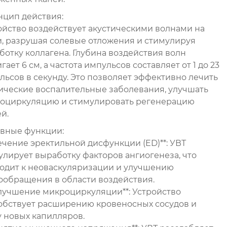
цип действия:
ойство воздействует акустическими волнами на
и, разрушая солевые отложения и стимулируя
ботку коллагена. Глубина воздействия волн
гает 6 см, а частота импульсов составляет от 1 до 23
льсов в секунду. Это позволяет эффективно лечить
ические воспалительные заболевания, улучшать
оциркуляцию и стимулировать регенерацию
й.
вные функции:
Лечение эректильной дисфункции (ED)**: УВТ
улирует выработку факторов ангиогенеза, что
одит к неоваскуляризации и улучшению
ообращения в области воздействия.
*Улучшение микроциркуляции**: Устройство
обствует расширению кровеносных сосудов и
у новых капилляров.