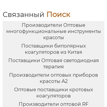
трехсекционное/
Тепловое
проникновение в
Связанный
Поиск
дальнем
инфракрасном
Производители Оптовые
диапазоне IB-9003(GT-
9003)
многофункциональные инструменты
красоты
Поставщики биполярных
коагуляторов из Китая
Поставщики Оптовая светодиодная
терапия
Производители оптовых приборов
красоты A2
Оптовые поставщики кротовых
коагуляторов
Производители оптовой RF