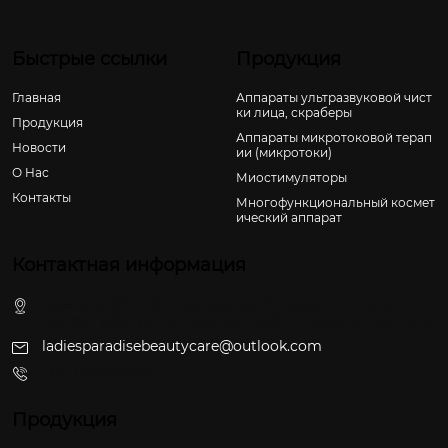
Быстрые ссылки
Продукция
Главная
Аппараты ультразвуковой чист
ки лица, скраберы
Продукция
Аппараты микротоковой терап
Новости
ии (микротоки)
О Hас
Миостимуляторы
Контакты
Многофункциональный космет
ический аппарат
Контактная информация
Комната 307, 3-й этаж, здание Вэньсин, № 1, дорога
Цинху-Дабу, улица Цзюньхэ, район Байюнь, Гуанчжоу
ladiesparadisebeautycare@outlook.com
+86-13250721020
Продукция