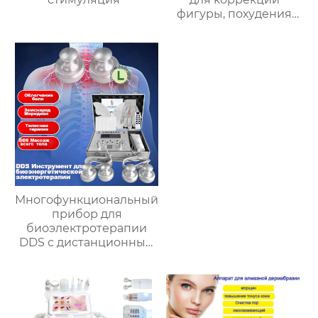
фигуры, похудения
DY.RF301A
Многофункциональный
прибор для
биоэлектротерапии
DDS с дистанционным
управлением,
домашняя
физиотерапия,
дноуглубление по
меридианам плеч, шеи,