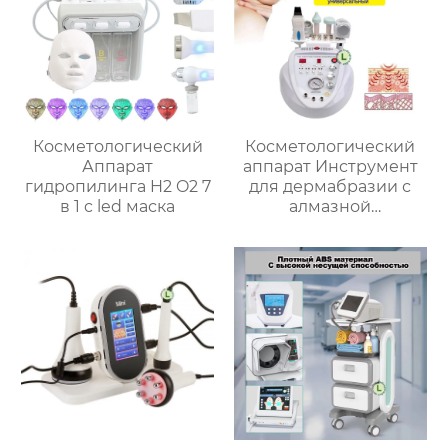
талии, всего тела,
руководство по
прижиганию
Косметологический
Косметологический
Аппарат
аппарат Инструмент
гидропилинга H2 O2 7
для дермабразии с
в 1 c led маска
алмазной
микрорезкой /
укрепляет, очищает
кожу, улучшает цвет
лица и способствует
омоложению LB-106