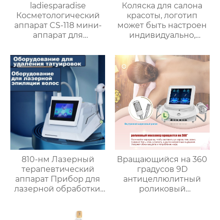
ladiesparadise
Коляска для салона
Косметологический
красоты, логотип
аппарат CS-118 мини-
может быть настроен
аппарат для
индивидуально,
похудения тела 3 в 1
большая вместимость,
супер несущая
способность,с 2
выдвижными
ящиками
810-нм Лазерный
Вращающийся на 360
терапевтический
градусов 9D
аппарат Прибор для
антицеллюлитный
лазерной обработки,
роликовый
татуировки, удаления
массажный аппарат,
волос 2 в 1
вакуумный ролик,
снимает боль в теле,