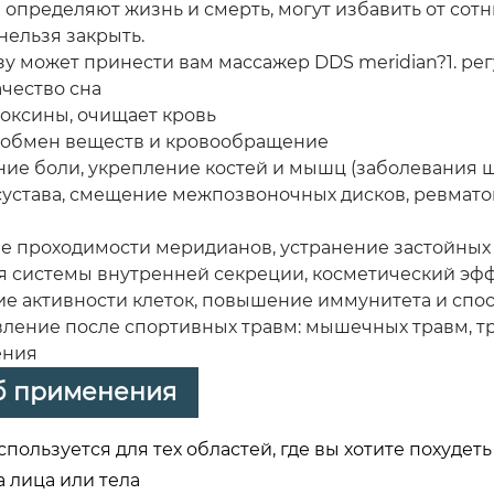
определяют жизнь и смерть, могут избавить от сотн
нельзя закрыть.
зу может принести вам массажер DDS meridian?
1. р
ачество сна
токсины, очищает кровь
т обмен веществ и кровообращение
ние боли, укрепление костей и мышц (заболевания 
сустава, смещение межпозвоночных дисков, ревмато
ие проходимости меридианов, устранение застойных
ия системы внутренней секреции, косметический эф
ие активности клеток, повышение иммунитета и спо
овление после спортивных травм: мышечных травм, т
ения
б применения
спользуется для тех областей, где вы хотите похуд
 лица или тела