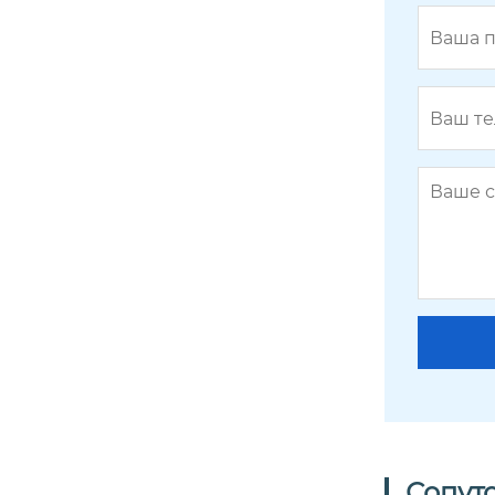
ы, сбросьте вес fk-15
полностью автоматическая педик
юрная машинка, полностью обер
нутый массажер для ног sy-8811
Сопут