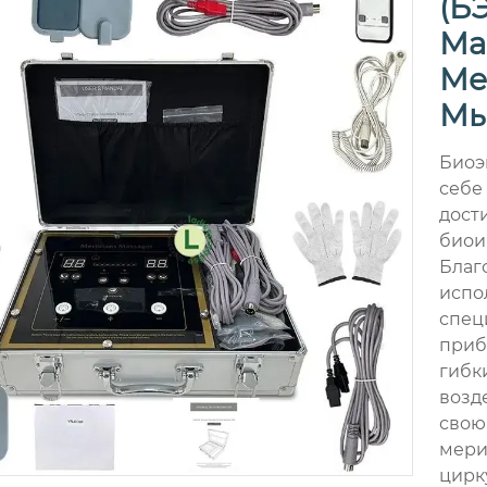
(Б
Ма
Ме
Мы
Биоэ
себе
дост
биои
Благ
испо
специ
приб
гибк
возд
свою
мери
цирк