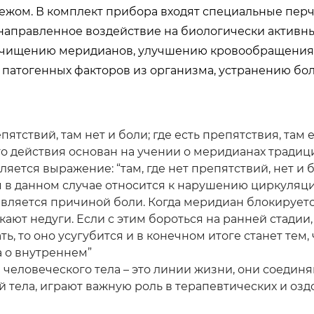
бежом. В комплект прибора входят специальные перч
аправленное воздействие на биологически активные 
чищению меридианов, улучшению кровообращения и
патогенных факторов из организма, устранению бо
епятствий, там нет и боли; где есть препятствия, там е
о действия основан на учении о меридианах тради
ляется выражение: “там, где нет препятствий, нет и б
в данном случае относится к нарушению циркуляции 
вляется причиной боли. Когда меридиан блокируется
кают недуги. Если с этим бороться на ранней стадии,
ь, то оно усугубится и в конечном итоге станет тем,
 о внутреннем”
человеческого тела – это линии жизни, они соединя
й тела, играют важную роль в терапевтических и оз