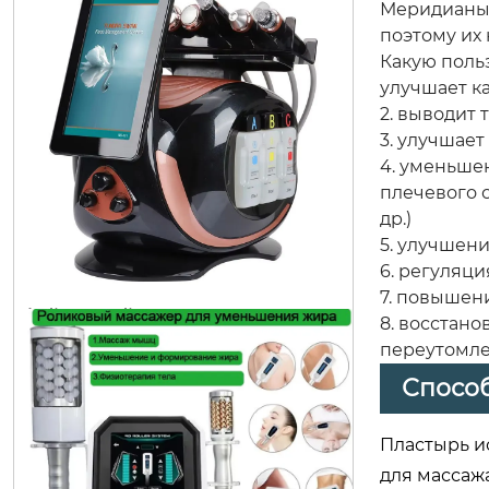
Меридианы 
поэтому их 
Какую поль
улучшает к
2. выводит 
3. улучшае
аппарат для миостимуляции масс
4. уменьше
аж тела формирование фигуры м
плечевого 
др.)
иостимулятор ems b-333
5. улучшен
6. регуляц
7. повышен
8. восстан
переутомл
Спосо
Пластырь и
для массажа