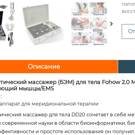
пато
восс
От
Описание
тический массажер (БЭМ) для тела Fohow 2.0
ующий мышцы/EMS
:
/аппарат для меридиональной терапии
ический массажер для тела DD20 сочетает в себе м
 современной науки в области биоинформатики, био
эффективности и простоте использования он получил 