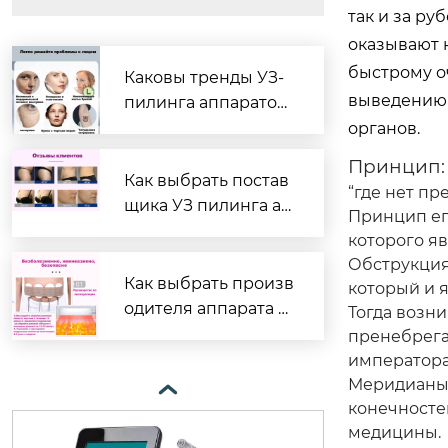
так и за ру
оказывают н
быстрому о
Каковы тренды УЗ-
выведению 
пилинга аппаратов
в Китае?
органов.
Принцип:
Как выбрать постав
“где нет пр
щика УЗ пилинга ап
Принцип ег
паратов?
которого яв
Обструкция 
Как выбрать произв
который и я
одителя аппарата у
Тогда возни
льтразвука?
пренебрегат
императора
Меридианы 

конечносте
медицины.