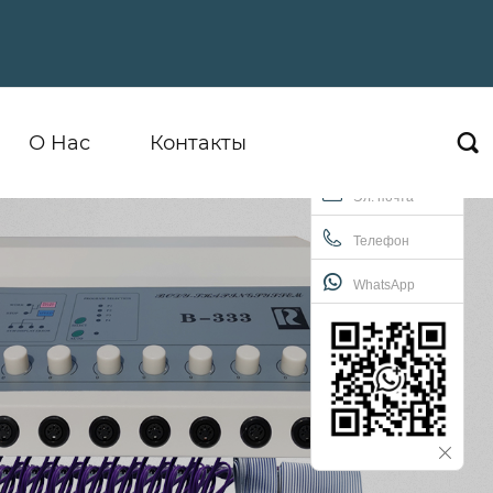
О Hас
Контакты

Эл. почта
Телефон
WhatsApp