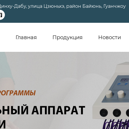
а Цинху-Дабу, улица Цзюньхэ, район Байюнь, Гуанчжоу

Главная
Продукция
Новости