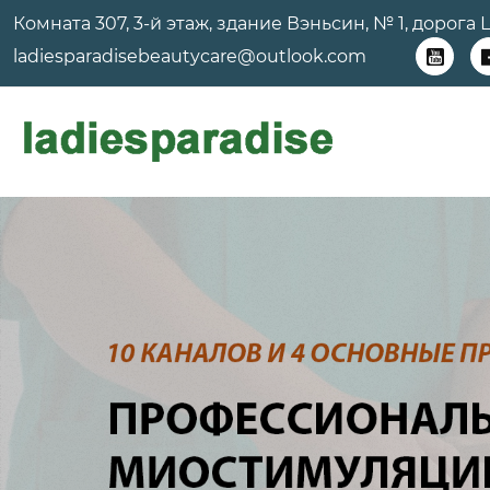
Комната 307, 3-й этаж, здание Вэньсин, № 1, дорог
ladiesparadisebeautycare@outlook.com
