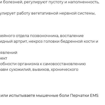
и болезней, регулируют пустоту и наполненность,
егулирует работу вегетативной нервной системы,
шейного отдела позвоночника, воспаление
идный артрит, некроз головки бедренной кости и
 явлений
фект
собности организма к самовосстановлению
равм сухожилий, вывихов, хронического
еть или испытываете мышечные боли Перчатки EMS