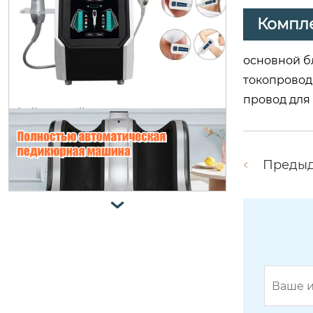
ladiesparadise косметологический
Компл
аппарат многофункциональное о
борудование для чистки лица vy-
основной бл
e08a
токопровод
провод для 
Преды

ladiesparadise косметологический
аппарат вращающийся на 360 гра
дусов вакуумный ролик для антиц
еллюлитного массажа 9d,облегчи
те боль в теле, расслабьте мышц