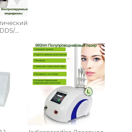
тический
 DDS/
ский
ля тела
ер для
дианов,
 мышцы