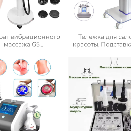
рат вибрационного
Тележка для сал
массажа G5
красоты, Подставк
nsity,вибромассажер
использования в с
Тележка на колеси
Нагрузка 60 кг
Акриловый мате