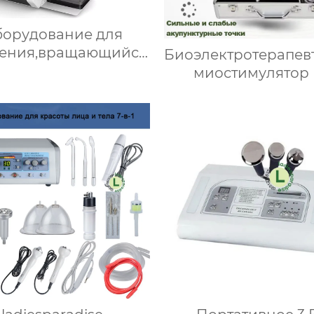
орудование для
дения,вращающийся
Биоэлектротерапев
на 360 градусов
миостимулятор
уумный ролик для
Биоэнергетиче
сажа 9D,Облегчите
массажер (БЭМ) д
 в теле, расслабьте
Fohow 2.0 Массаж
мышцы
разминания мери
стимулирующий