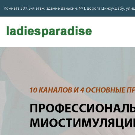
Комната 307, 3-й этаж, здание Вэньсин, № 1, дорога Цинху-Дабу, ул