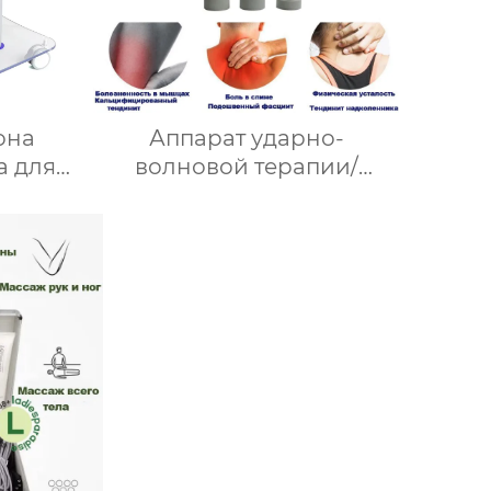
она
Аппарат ударно-
а для
волновой терапии/
алоне,
Оборудование для
ках,
массажа всего тела/
,
лечение эректильной
риал
функции SW18