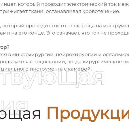
 пинцет, который проводит электрический ток ме
 прижигает ткани, останавливая кровотечение.
, который проводит ток от электрода на инструме
ми на его конце. Это означает, что ток не проход
тор?
ся в микрохирургии, нейрохирургии и офтальмоло
пользуется в эндоскопии, когда хирургическое в
ствующая
циального инструмента с камерой.
ия
ующая
Продукц