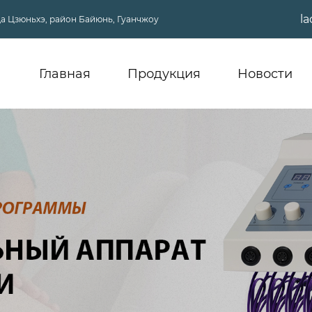
l
ица Цзюньхэ, район Байюнь, Гуанчжоу
Главная
Продукция
Новости