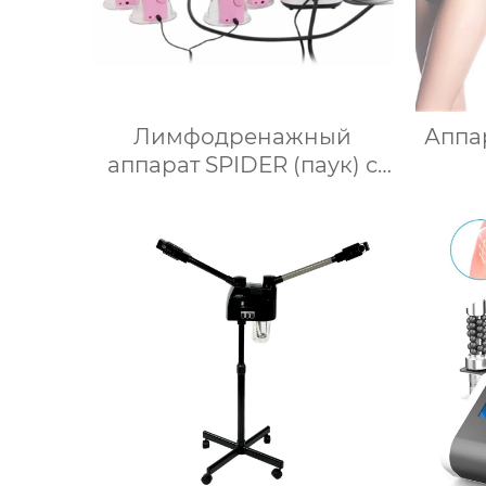
Лимфодренажный
Аппа
аппарат SPIDER (паук) с
манипулой горячего
Inte
вакуума