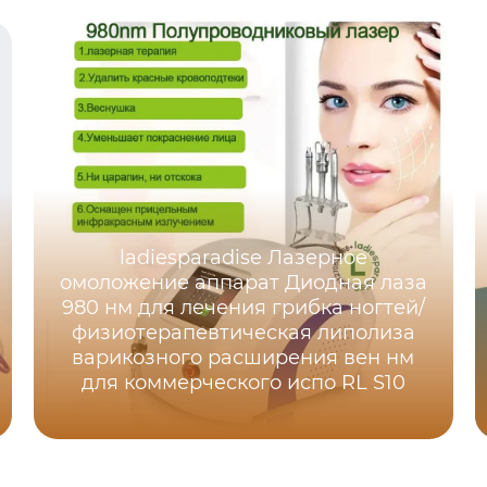
ladiesparadise Лазерное
омоложение аппарат Диодная лаза
980 нм для лечения грибка ногтей/
физиотерапевтическая липолиза
варикозного расширения вен нм
для коммерческого испо RL S10