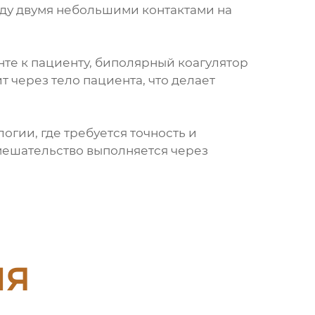
жду двумя небольшими контактами на
нте к пациенту, биполярный коагулятор
ит через тело пациента, что делает
гии, где требуется точность и
мешательство выполняется через
ия