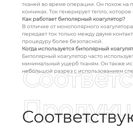
тканей во время операции. Он похож на
кончиках. Ток генерирует тепло, которое
Как работает биполярный коагулятор?
В отличие от монополярного коагулятора
передает ток только между двумя контакта
процедуру более безопасной.
Когда используется биполярный коагуля
Биполярный коагулятор часто использует
минимальный ущерб тканям. Он также ис
Соответ
небольшой разрез с использованием спе
Продукц
Соответств