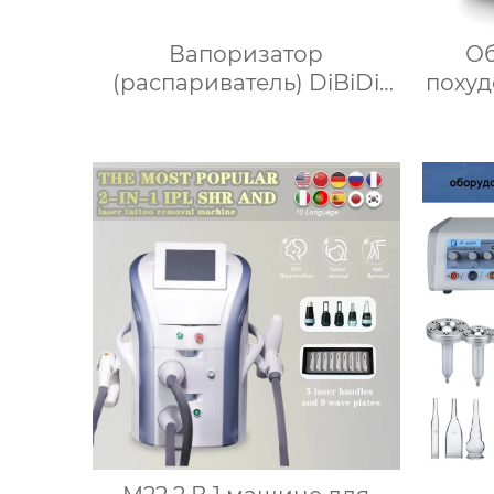
Вапоризатор
Об
(распариватель) DiBiDi
поху
для лица DT-368B
вак
мас
боль