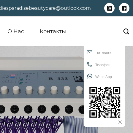
adiesparadisebeautycare@outlook.com


О Hас
Контакты

Эл. почта
Телефон
WhatsApp