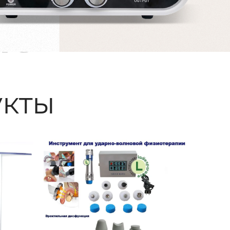
ые
кты