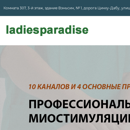
Комната 307, 3-й этаж, здание Вэньсин, № 1, дорога Цинху-Дабу, ул