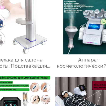
лица RU-8206
лежка для салона
Аппарат
оты, Подставка для
косметологический
ьзования в салоне,
вакуумный при
ежка на колесиках,
кавитации Lipo 80K,
Нагрузка 60 кг,
уменьшающий по
иловый материал
веса + машина кр
EMS, оборудовани
лифтинга кожи л