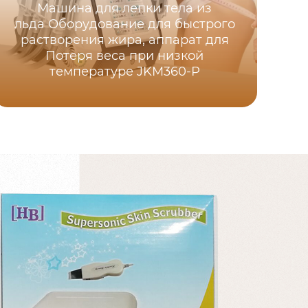
Машина для лепки тела из
льда Оборудование для быстрого
растворения жира, аппарат для
Потеря веса при низкой
EM
температуре JKM360-P