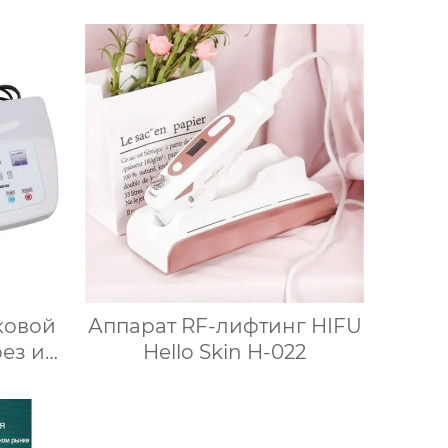
ковой
Аппарат RF-лифтинг HIFU
ез и
Hello Skin H-022
и RU-