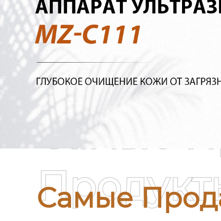
Самые П
Продукт
Самые Прод