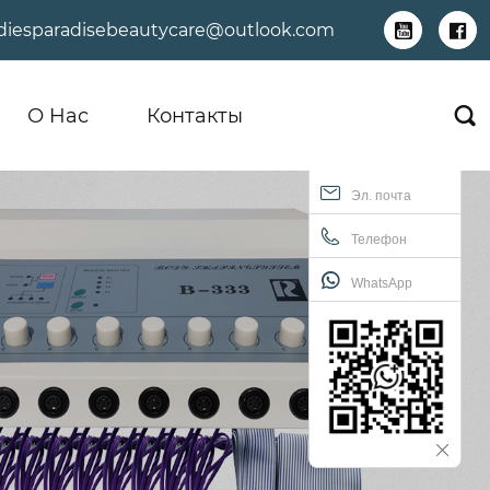
adiesparadisebeautycare@outlook.com


О Hас
Контакты

Эл. почта
Телефон
WhatsApp