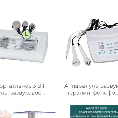
ортативное 3 В 1
Аппарат ультразву
ультразвуковое
терапии, фонофор
ройство для лица,
электрокоагуляци
развуковая машина
638 3 в 1
 омоложения кожи