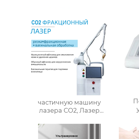
П
частичную машину
лазера СО2, Лазер
уст
подмолаживания кожи
ульт
удаления шрама шлифуя
для
влагалищную затягивая