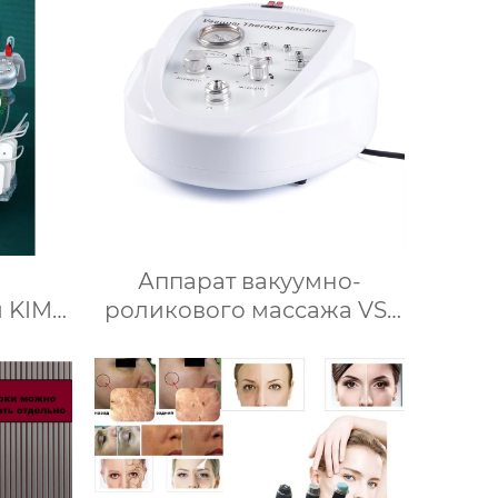
Аппарат вакуумно-
 KIM8
роликового массажа VS-
бор
600
 9 B 1
терю
асоты
е для
ица