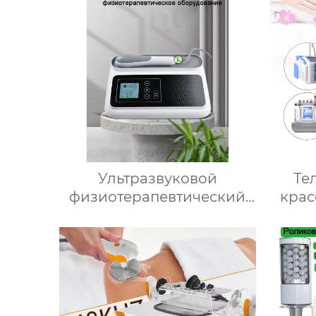
трубку оборудования
Ультразвуковой
Те
физиотерапевтический
крас
аппарат для снятия
испол
боли,Мышечный
Тел
стимулятор EMS AK-CS-01
Акр