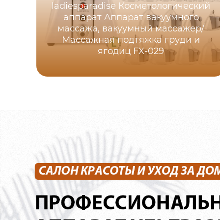
ladiesparadise Косметологический
аппарат Аппарат вакуумного
массажа, вакуумный массажер/
Массажная подтяжка груди и
ягодиц FX-029