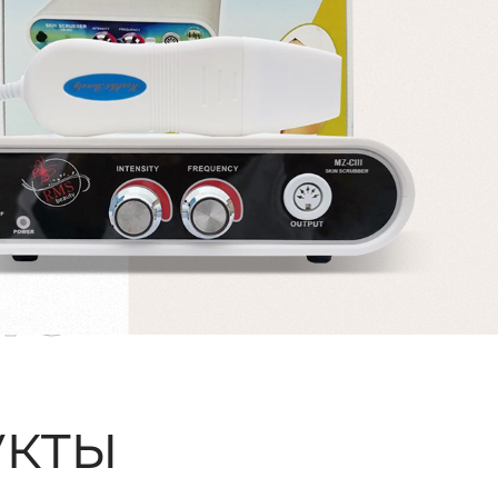
ые
кты