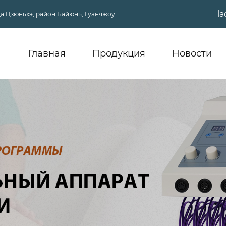
l
ица Цзюньхэ, район Байюнь, Гуанчжоу
Главная
Продукция
Новости