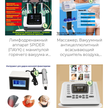
омоложению LB-106
Лимфодренажный
Массажер, Вакуумный
аппарат SPIDER
антицеллюлитный
(ПАУК) с манипулой
всасывающий
горячего вакуума и
осушитель воздуха,
скалка/Баночный
аппарат для
массаж/Гуа Ша/массаж
коррекции фигуры
всего тела
Starvac SP2