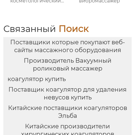
косметологический
вибромассажер
аппарат для быстрого
растворения жира,
снижения веса при
низкой температуре,
Связанный
Поиск
уменьшения
целлюлита
Поставщики которые покупают веб-
сайты массажного оборудования
Производитель Вакуумный
роликовый массажер
коагулятор купить
Поставщик коагулятор для удаления
невусов купить
Китайские поставщики коагуляторов
Эльба
Китайские производители
хирургических коагуляторов