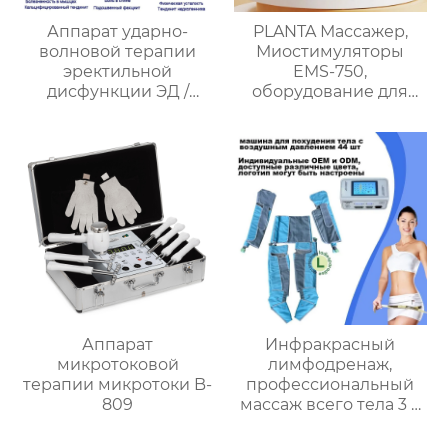
Аппарат ударно-
PLANTA Массажер,
волновой терапии
Миостимуляторы
эректильной
EMS-750,
дисфункции ЭД /
оборудование для
Снимает мышечную
меридианной
боль/11 массажных
терапии FX051
зондов
Аппарат
Инфракрасный
микротоковой
лимфодренаж,
терапии микротоки B-
профессиональный
809
массаж всего тела 3 в
1, оборудование для
прессотерапии B-8350