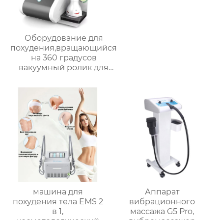
Оборудование для
похудения,вращающийся
на 360 градусов
вакуумный ролик для
массажа 9D,Облегчите
боль в теле, расслабьте
мышцы
машина для
Аппарат
похудения тела EMS 2
вибрационного
в 1,
массажа G5 Pro,