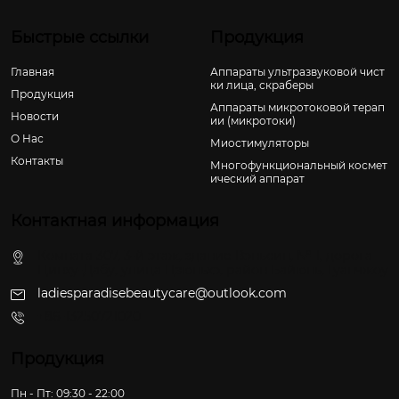
Быстрые ссылки
Продукция
Главная
Аппараты ультразвуковой чист
ки лица, скраберы
Продукция
Аппараты микротоковой терап
Новости
ии (микротоки)
О Hас
Миостимуляторы
Контакты
Многофункциональный космет
ический аппарат
Контактная информация
Комната 307, 3-й этаж, здание Вэньсин, № 1, дорога
Цинху-Дабу, улица Цзюньхэ, район Байюнь, Гуанчжоу
ladiesparadisebeautycare@outlook.com
+86-13250721020
Продукция
Пн - Пт: 09:30 - 22:00