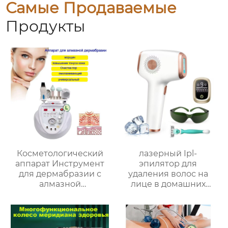
Самые Продаваемые
Продукты
Косметологический
лазерный Ipl-
аппарат Инструмент
эпилятор для
для дермабразии с
удаления волос на
алмазной
лице в домашних
микрорезкой /
условиях
укрепляет, очищает
кожу, улучшает цвет
лица и способствует