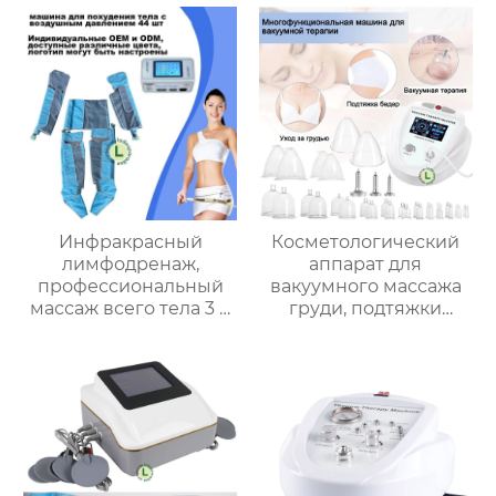
боль/11 массажных
зондов
Инфракрасный
Косметологический
лимфодренаж,
аппарат для
профессиональный
вакуумного массажа
массаж всего тела 3 в
груди, подтяжки
1, оборудование для
груди, ягодиц,
прессотерапии B-8350
Красоты кожи/
Земснаряд Меридиан/
Красота лица VL-JM01