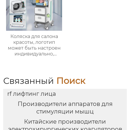
Коляска для салона
красоты, логотип
может быть настроен
индивидуально,
большая вместимость,
супер несущая
способность,с 2
выдвижными
Связанный
Поиск
ящиками
rf лифтинг лица
Производители аппаратов для
стимуляции мышц
Китайские производители
электрохирургических коагуляторов