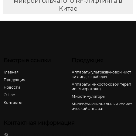
микроигольчатого RF-лифтинга в
Китае
Быстрые ссылки
Продукция
Главная
Аппараты ультразвуковой чист
ки лица, скраберы
Продукция
Аппараты микротоковой терап
Новости
ии (микротоки)
О Hас
Миостимуляторы
Контакты
Многофункциональный космет
ический аппарат
Контактная информация
Комната 307, 3-й этаж, здание Вэньсин, № 1, дорога