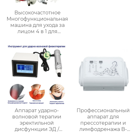
Высокочастотное
Многофункциональная
машина для ухода за
лицом 4 в 1 для
дезинфекции и
стерилизации,
удаления угревой
сыпи, омоложения
кожи, увлажнения,
EMS, AU-303A
Аппарат ударно-
Профессиональный
волновой терапии
аппарат для
эректильной
прессотерапии и
дисфункции ЭД /
лимфодренажа B-
Снимает мышечную
8310H