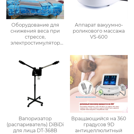
Оборудование для
Аппарат вакуумно-
снижения веса при
роликового массажа
стрессе,
VS-600
электростимулятор
мышц для
прессотерапии,
инфракрасный
нагревательный
прибор для
похудения тела EMS 3-
в-1 массажер
Вапоризатор
Вращающийся на 360
(распариватель) DiBiDi
градусов 9D
для лица DT-368B
антицеллюлитный