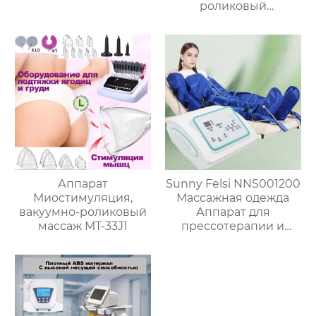
роликовый
массажный аппарат,
вакуумный ролик,
снимает боль в теле,
расслабляет мышцы,
снижает вес
Аппарат
Sunny Felsi NNS001200
Миостимуляция,
Массажная одежда
вакуумно-роликовый
Аппарат для
массаж MT-33J1
прессотерапии и
лимфодренажа с
вентиляцией ,CS-115