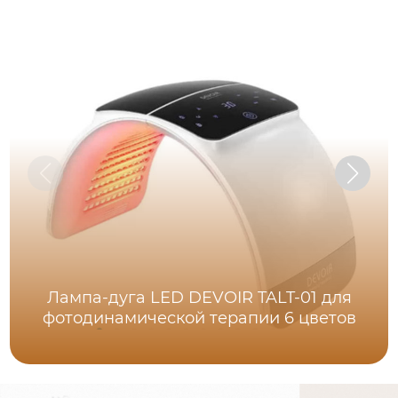
Лампа-дуга LED DEVOIR TALT-01 для
фотодинамической терапии 6 цветов