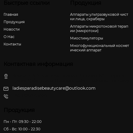
Быстрые ссылки
Продукция
Главная
Аппараты ультразвуковой чист
ки лица, скраберы
Продукция
Аппараты микротоковой терап
Новости
ии (микротоки)
О Hас
Миостимуляторы
Контакты
Многофункциональный космет
ический аппарат
Контактная информация
Комната 307, 3-й этаж, здание Вэньсин, № 1, дорога
Цинху-Дабу, улица Цзюньхэ, район Байюнь, Гуанчжоу
ladiesparadisebeautycare@outlook.com
+86-13250721020
Продукция
Пн - Пт: 09:30 - 22:00
Сб - Вс: 10:00 - 22:30