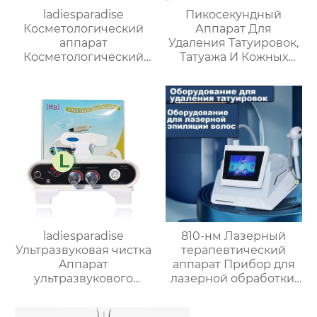
ladiesparadise
Пикосекундный
Косметологический
Аппарат Для
аппарат
Удаления Татуировок,
Косметологический
Татуажа И Кожных
аппарат Термоодеяло
Пигментаций (синий
трехсекционное/
лазер)
Тепловое
проникновение в
дальнем
инфракрасном
диапазоне IB-9003(GT-
9003)
ladiesparadise
810-нм Лазерный
Ультразвуковая чистка
терапевтический
Aппарат
аппарат Прибор для
ультразвукового
лазерной обработки,
пилинга MZ-C111NOS
татуировки, удаления
волос 2 в 1