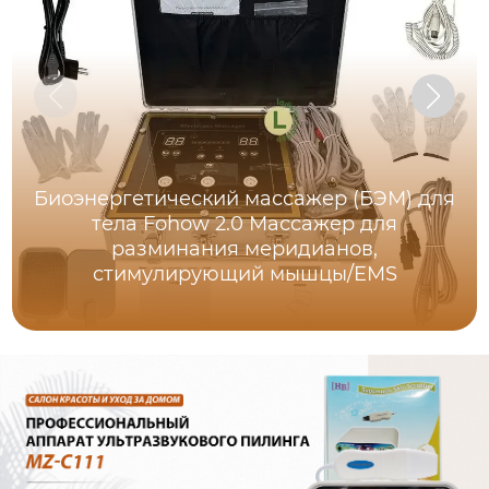
Биоэнергетический массажер (БЭМ) для
тела Fohow 2.0 Массажер для
разминания меридианов,
стимулирующий мышцы/EMS