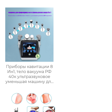
безопасности,
Аппарат для
прессотерапии
воздушными волнами
MR-0070
Приборы кавитации 8
Ин1, тело вакуума РФ
40к ультразвуковое
уменьшая машину для
тучного
уменьшения WSM-07