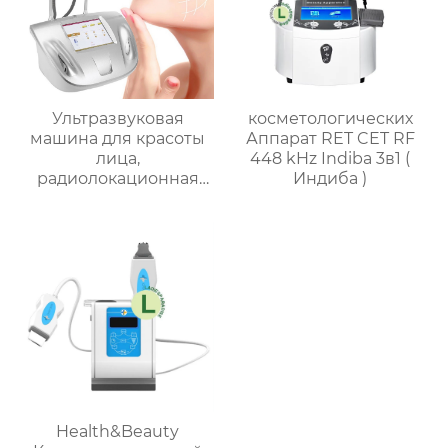
Ультразвуковая
косметологических
машина для красоты
Аппарат RET CET RF
лица,
448 kHz Indiba 3в1 (
радиолокационная
Индиба )
линия для вырезания
аппарат с 2 ручками
управления
Health&Beauty