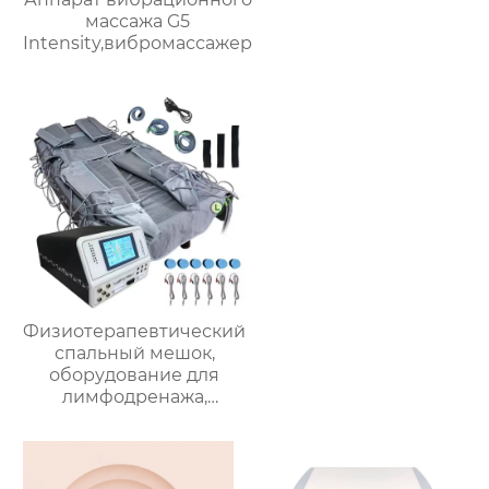
массажа G5
Intensity,вибромассажер
Физиотерапевтический
спальный мешок,
оборудование для
лимфодренажа,
массажный аппарат под
давлением воздуха B-
8310E