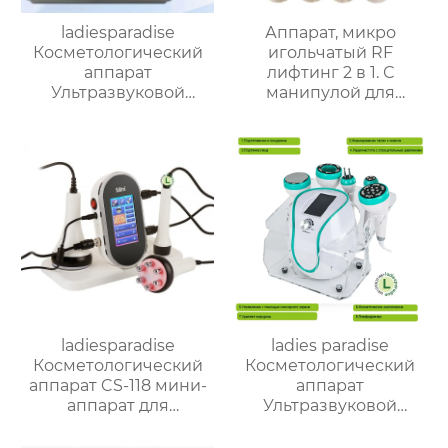
ladiesparadise
Аппарат, микро
Косметологический
игольчатый RF
аппарат
лифтинг 2 в 1. С
Ультразвуковой
манипулой для
косметический
игольчатых
прибор YM-628
картриджей и крио
манипулой
ladiesparadise
ladies paradise
Косметологический
Косметологический
аппарат CS-118 мини-
аппарат
аппарат для
Ультразвуковой
похудения тела 3 в 1
кавитационный
аппарат 5 в 1 80K,