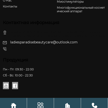
О Hас
Миостимуляторы
Контакты
Многофункциональный космет
ический аппарат
Контактная информация
Комната 307, 3-й этаж, здание Вэньсин, № 1, дорога
Цинху-Дабу, улица Цзюньхэ, район Байюнь, Гуанчжоу
ladiesparadisebeautycare@outlook.com
+86-13250721020
Продукция
Пн - Пт: 09:30 - 22:00
Сб - Вс: 10:00 - 22:30





