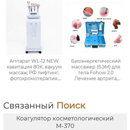
вакуумная
радиочастотная
машина похудения,
устройство красот
JF798
Аппарат WL-12 NEW
Биоэнергетический
кавитация 80K, вакуум
массажер (БЭМ) для
массаж, РФ лифтинг,
тела Fohow 2.0
фотохромотерапия,
Лечение артрита,
вибромассаж,
болей в костях,
биофотон
мышечного
напряжения
Связанный
Поиск
Коагулятор косметологический
М-370