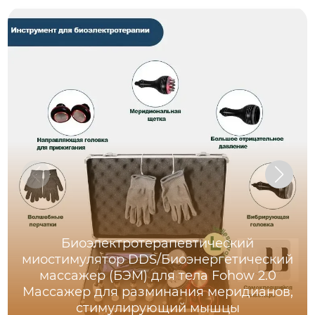
Биоэлектротерапевтический
миостимулятор DDS/Биоэнергетический
массажер (БЭМ) для тела Fohow 2.0
Массажер для разминания меридианов,
стимулирующий мышцы