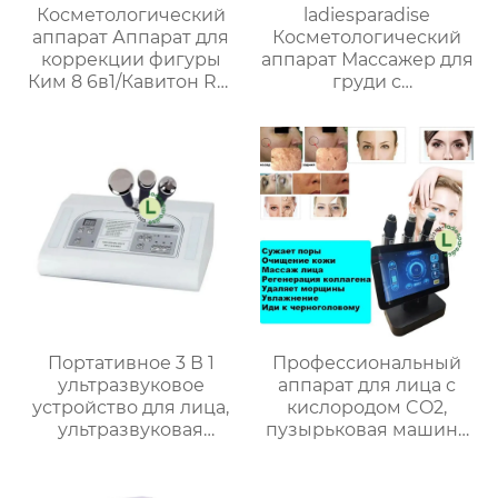
Косметологический
ladiesparadise
аппарат Аппарат для
Косметологический
коррекции фигуры
аппарат Массажер для
Ким 8 6в1/Кавитон RF-
груди с
лифтинг для лица и
отрицательным
тела/
давлением NY-600
Омолаживающий,
уменьшающий жир
массаж для всего тела
Портативное 3 В 1
Профессиональный
ультразвуковое
аппарат для лица с
устройство для лица,
кислородом CO2,
ультразвуковая
пузырьковая машина
машина для
для ухода за кожей,
омоложения кожи
гидродермабразия 3 в
лица RU-8206
1, Электрический