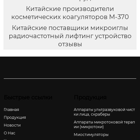
Китайские производители
косметических коагуляторов M-370
Китайские поставщики микроиглы
радиочастотный лифтинг устройство
отзывы
Быстрые ссылки
Продукция
Главная
Аппараты ультразвуковой чист
ки лица, скраберы
Продукция
Аппараты микротоковой терап
Новости
ии (микротоки)
О Hас
Миостимуляторы