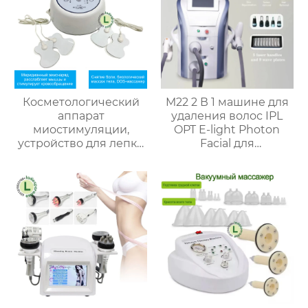
M22 2 В 1 машине для
Косметологический
удаления волос IPL
аппарат
OPT E-light Photon
миостимуляции,
Facial для
устройство для лепки
отбеливания кожи,
тела B-633
омоложения кожи,
удаления татуировок
Nd Yag