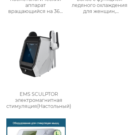
аппарат
ледяного охлаждения
вращающийся на 360
для женщин,
градусов вакуумный
безболезненное
ролик для
устройство для
антицеллюлитного
удаления волос IPL с
массажа
999999 всп
9D,Облегчите боль в
теле, расслабьте
мышцы, сбросьте вес
FK-15
EMS SCULPTOR
электромагнитная
стимуляция(Настольный)