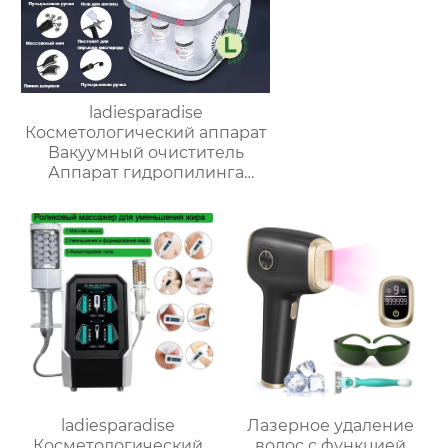
ladiesparadise
Косметологический аппарат
Вакуумный очиститель
Аппарат гидропилинга
H2O2,Многофункциональный
инструмент для красоты
лица, омолаживающий,
очищающий кожу
ladiesparadise
Лазерное удаление
Косметологический
волос с функцией