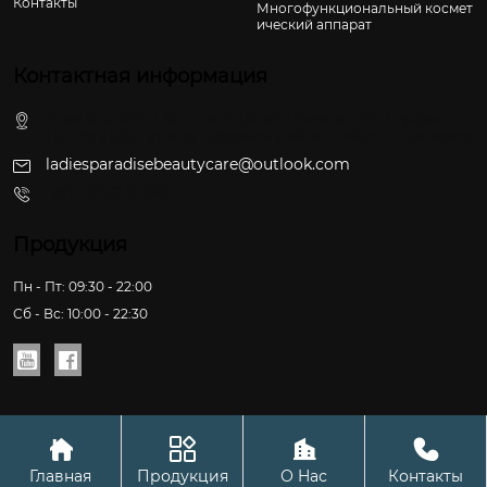
Контакты
Многофункциональный космет
ический аппарат
Контактная информация
Комната 307, 3-й этаж, здание Вэньсин, № 1, дорога
Цинху-Дабу, улица Цзюньхэ, район Байюнь, Гуанчжоу
ladiesparadisebeautycare@outlook.com
+86-13250721020
Продукция
Пн - Пт: 09:30 - 22:00
Сб - Вс: 10:00 - 22:30






Copyright © ООО Сетевая технология Гуанчжоу Чжуочэн
Главная
Продукция
О Hас
Контакты