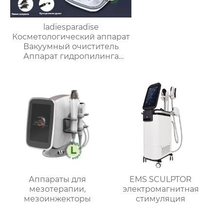
ladiesparadise
Косметологический аппарат
Вакуумный очиститель
Аппарат гидропилинга
H2O2,Многофункциональный
инструмент для красоты
лица, омолаживающий,
очищающий кожу
Аппараты для
EMS SCULPTOR
мезотерапии,
электромагнитная
мезоинжекторы
стимуляция