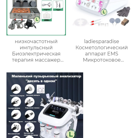
низкочастотный
ladiesparadise
импульсный
Косметологический
Биоэлектрическая
аппарат EMS
терапия массажер
Микротоковое
DDS для
косметическое
формирования
устройство MS11R6
фигуры и
расслабления
меридианов AM-A02