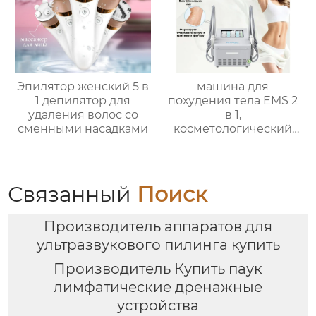
Эпилятор женский 5 в
машина для
1 депилятор для
похудения тела EMS 2
удаления волос со
в 1,
сменными насадками
косметологический
аппарат для быстрого
растворения жира,
снижения веса при
низкой температуре,
Связанный
Поиск
уменьшения
целлюлита
Производитель аппаратов для
ультразвукового пилинга купить
Производитель Купить паук
лимфатические дренажные
устройства