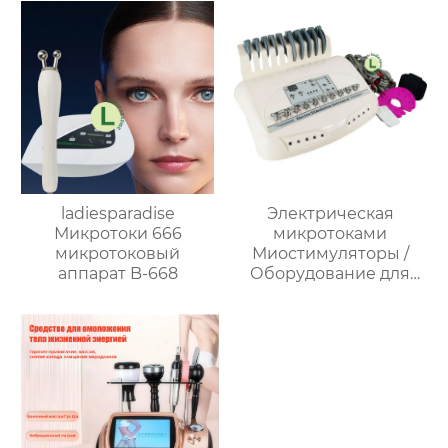
ladiesparadise
Электрическая
Микротоки 666
микротоками
микротоковый
Миостимуляторы /
аппарат B-668
Оборудование для
подтяжки лица,
Машина для подтяжки
кожи，
Восстановление
прямой мышцы
живота AU-6804