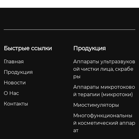
 восстановления ко
ханического воздей
жи. одним из самых
ствия на организм
 эффективных инст
 при помощи вибра
рументов фотодина
ционных приёмов д
мической терапии я
ля достижения рела
вляется светоизлуч
ксирующего, оздора
ающий диод (led), ко
вливающего и тони
Быстрые ссылки
Продукция
торый отличается б
зирующего эффект
Главная
Аппараты ультразвуков
езопасностью прим
а.
ой чистки лица, скрабе
енения и практичес
Продукция
ры
ки отсутствием про
Новости
тивопоказаний.
Аппараты микротоково
О Hас
й терапии (микротоки)
Контакты
Миостимуляторы
Многофункциональны
й косметический аппар
ат