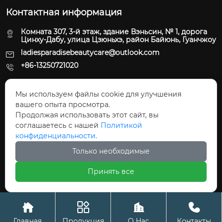
Контактная информация
Комната 307, 3-й этаж, здание Вэньсин, № 1, дорога
Цинху-Дабу, улица Цзюньхэ, район Байюнь, Гуанчжоу
ladiesparadisebeautycare@outlook.com
+86-13250721020
Продукция
Мы используем файлы cookie для улучшения
вашего опыта просмотра.
Пн - Пт: 09:30 - 22:00
Продолжая использовать этот сайт, вы
соглашаетесь с нашей
Политикой
Сб - Вс: 10:00 - 22:30
конфиденциальности.


Только необходимые
Принять все
Copyright © ООО Сетевая технология Гуанчжоу




Чжуочэн
Главная
Продукция
О Hас
Контакты