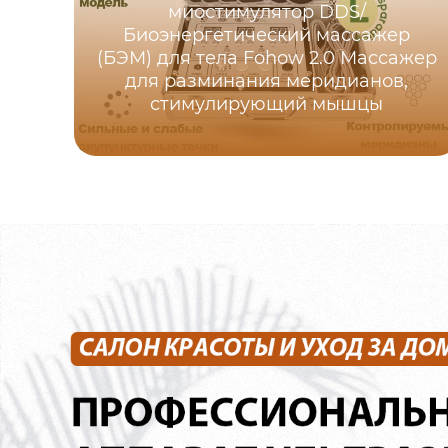
миостимулятор DDS/
Биоэнергетический массажер
(БЭМ) для тела Fohow 2.0 Массажер
для разминания меридианов,
стимулирующий мышцы