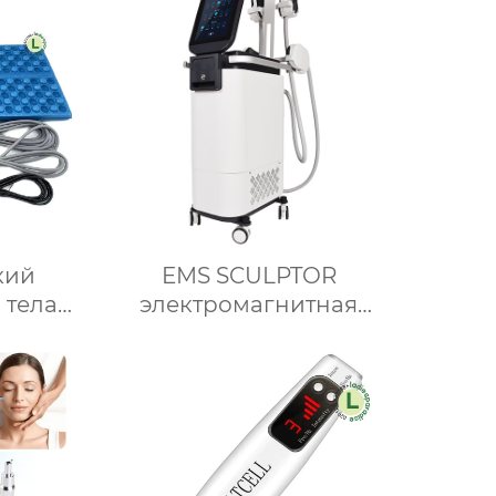
Точечный матричный
Термажный
косметологический
аппарат SRF301-cp
кий
EMS SCULPTOR
 тела
электромагнитная
р для
стимуляция
ианов,
мышцы