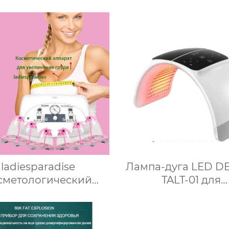
ladiesparadise
Лампа-дуга LED D
сметологический
TALT-01 для
ппарат Аппарат
фотодинамичес
мфодренажного
терапии 6 цвет
ажа Паук/ (spider) с