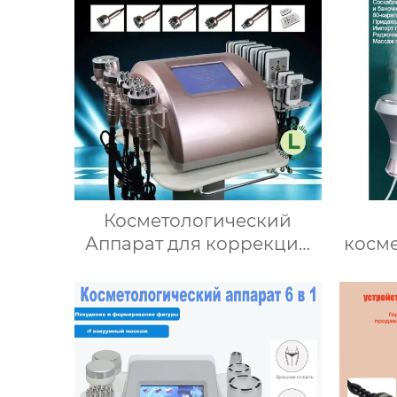
ма
вак
сис
косм
для
Косметологический
Аппарат для коррекции
косм
фигуры Ким 8 6 в 1/
ва
Кавинтон RF-лифтинг для
кавит
лица и тела/
уме
Омолаживающий,
веса
уменьшающий жир
EMS,
массаж для всего тела
ли