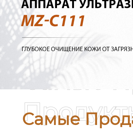
Самые П
Продукт
Самые Прод