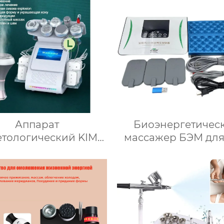
нипулой горячего
уума/Микротоковая
тема похудения и
етический массажер
 увеличения груди
Аппарат
Биоэнергетичес
етологический KIM8
массажер БЭМ для
куумный прибор
Fohow 2.0 Массаже
ации Lipo 80K, 9 B 1
разминания мерид
ньшающий потерю
стимулирующий 
 + машина красоты
 оборудование для
фтинга кожи лица