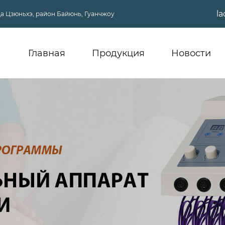
l
ица Цзюньхэ, район Байюнь, Гуанчжоу
Главная
Продукция
Новости