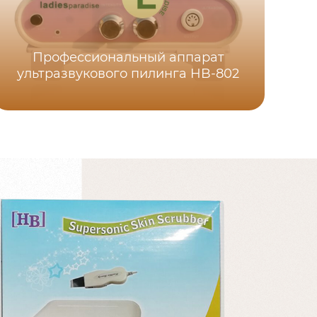
Профессиональный аппарат
фи
ультразвукового пилинга HB-802