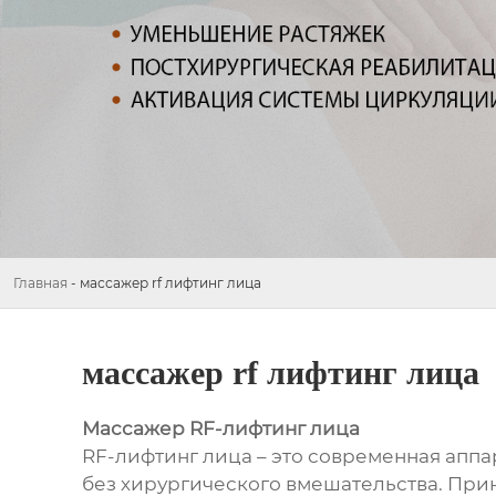
Главная
-
массажер rf лифтинг лица
массажер rf лифтинг лица
Массажер RF-лифтинг лица
RF-лифтинг лица – это современная аппа
без хирургического вмешательства. Прин