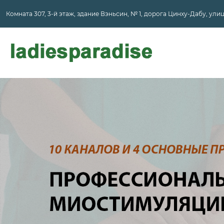
Комната 307, 3-й этаж, здание Вэньсин, № 1, дорога Цинху-Дабу, ул