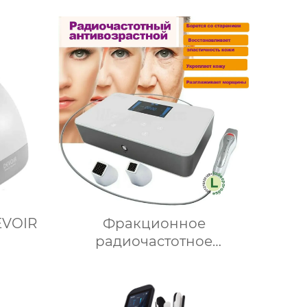
EVOIR
Фракционное
радиочастотное
кой
косметологическое
ов
оборудование, аппарат
для лифтинга лица,