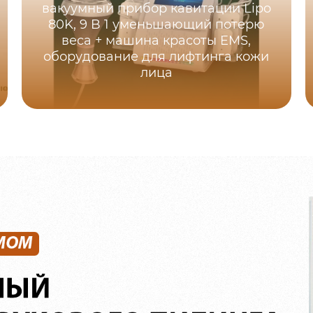
вакуумный прибор кавитации Lipo
80K, 9 B 1 уменьшающий потерю
веса + машина красоты EMS,
оборудование для лифтинга кожи
лица