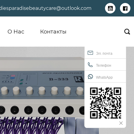
adiesparadisebeautycare@outlook.com


О Hас
Контакты

Эл. почта
Телефон
WhatsApp