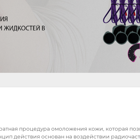
ратная процедура омоложения кожи, которая поз
цип действия основан на воздействии радиочаст