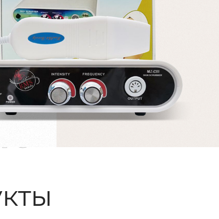
ые
кты