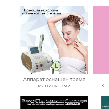
Аппарат оснащен тремя
манипулами
Ко
а
ли
масс