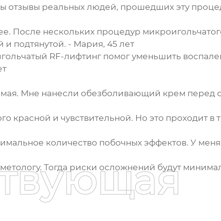
ны отзывы реальных людей, прошедших эту проце
ее. После нескольких процедур микроигольчатог
 и подтянутой. - Мария, 45 лет
гольчатый RF-лифтинг помог уменьшить воспален
ет
имая. Мне нанесли обезболивающий крем перед 
 красной и чувствительной. Но это проходит в те
мальное количество побочных эффектов. У меня
ствующая
етологу. Тогда риски осложнений будут минимал