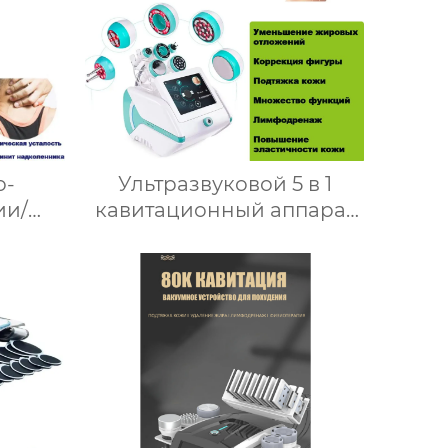
о-
Ультразвуковой 5 в 1
ии/
кавитационный аппарат
для
80K, вакуумная
ла/
радиочастотная машина
ьной
для похудения,
8
косметологическое
устройство JF738