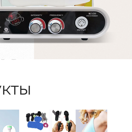
ые
кты