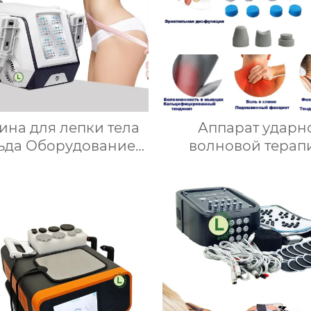
на для лепки тела
Аппарат ударн
льда Оборудование
волновой терап
для быстрого
Оборудование 
створения жира,
массажа всего те
рат для Потеря веса
лечение эректил
низкой температуре
функции SW1
JKM360-P