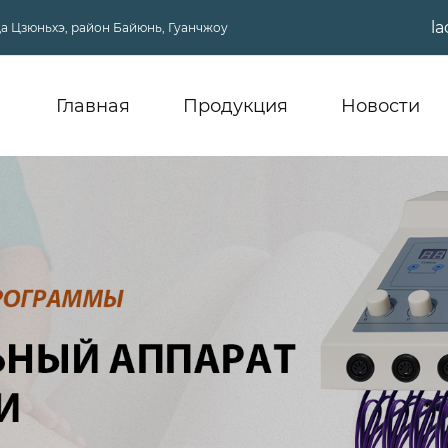
l
ица Цзюньхэ, район Байюнь, Гуанчжоу
Главная
Продукция
Новости