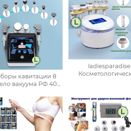
ladiesparadise
Косметологичес
боры кавитации 8
аппарат Аппарат 
тело вакуума РФ 40к
mini 6 в 1 Оборудо
азвуковое уменьшая
для массажа лица и
шину для тучного
еньшения WSM-07