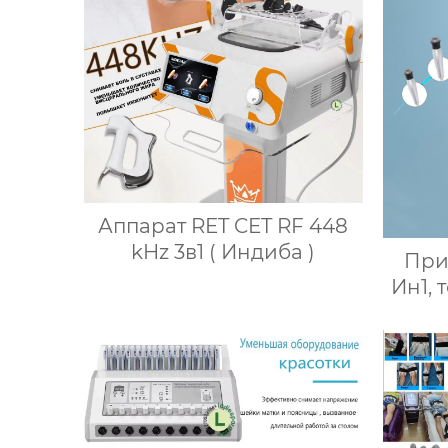
Аппарат RET CET RF 448
kHz 3в1 ( Индиба )
При
Ин1, 
ультр
ма
ум