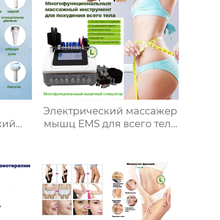
Электрический массажер
кий
мышц EMS для всего тела
WL-12
физиотерапевтической
вание
стимуляции мышц,
 тела
Миостимуляторы AU-
6804D