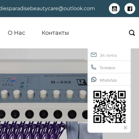
adiesparadisebeautycare@outlook.com


О Hас
Контакты

Эл. почта
Телефон
WhatsApp