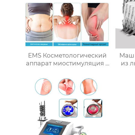
EMS Косметологический
Маши
аппарат миостимуляция c
из 
функцией прогрева KYD-
S872
ра
аппа
при 