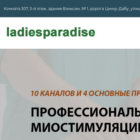
Комната 307, 3-й этаж, здание Вэньсин, № 1, дорога Цинху-Дабу, ул