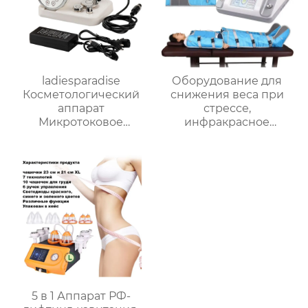
ladiesparadise
Оборудование для
Косметологический
снижения веса при
аппарат
стрессе,
Микротоковое
инфракрасное
косметическое
устройство для
устройство RF EMS SP-
обработки давлением
121
EMS 3-в-1
5 в 1 Аппарат РФ-