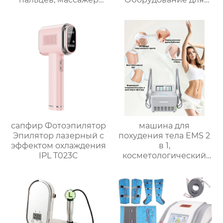
EMS meridian,
подтяжки лица,
радиочастотная
Машина для подтяжки
тепловая энергия,
кожи，
инфракрасная
Восстановление
фототерапия, PP058
прямой мышцы
живота AU-6804
сапфир Фотоэпилятор
машина для
Эпилятор лазерный с
похудения тела EMS 2
эффектом охлаждения
в 1,
IPL T023C
косметологический
аппарат для быстрого
растворения жира,
снижения веса при
низкой температуре,
уменьшения
целлюлита