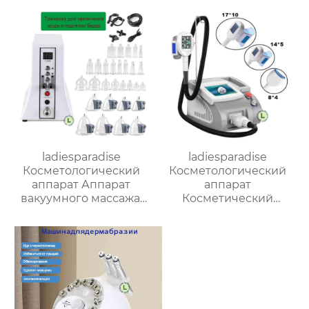
разминания меридианов,
стимулирующий мышцы
ladiesparadise
ladiesparadise
Косметологический
Косметологический
аппарат Аппарат
аппарат
вакуумного массажа,
Косметический
вакуумный массажер/
аппарат
Массажная подтяжка
криолиполиза тело+
груди и ягодиц FX-029
подбородок S13