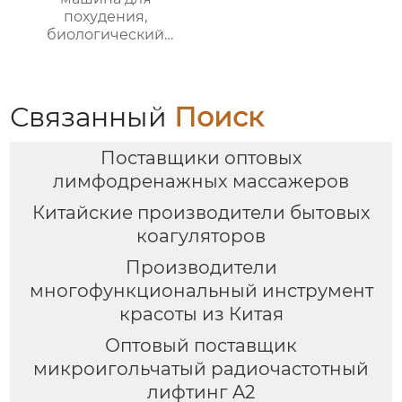
похудения,
биологический
массажер для
красоты, мышечный
стимулятор, Массажер
EMS
Связанный
Поиск
Поставщики оптовых
лимфодренажных массажеров
Китайские производители бытовых
коагуляторов
Производители
многофункциональный инструмент
красоты из Китая
Оптовый поставщик
микроигольчатый радиочастотный
лифтинг A2