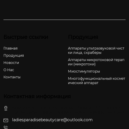
Быстрые ссылки
Продукция
Главная
Аппараты ультразвуковой чист
ки лица, скраберы
Продукция
Аппараты микротоковой терап
Новости
ии (микротоки)
О Hас
Миостимуляторы
Контакты
Многофункциональный космет
ический аппарат
Контактная информация
Комната 307, 3-й этаж, здание Вэньсин, № 1, дорога
Цинху-Дабу, улица Цзюньхэ, район Байюнь, Гуанчжоу
ladiesparadisebeautycare@outlook.com
+86-13250721020