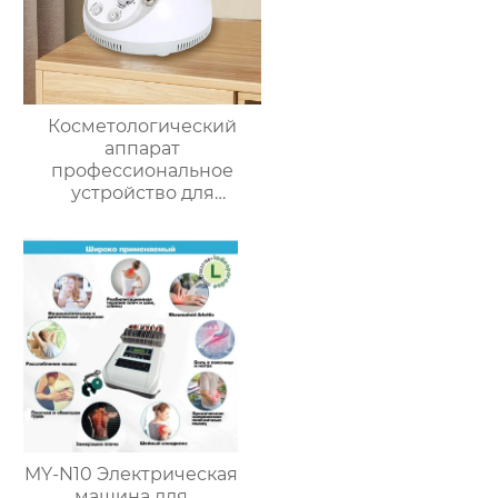
Косметологический
аппарат
профессиональное
устройство для
дермабразии с сильным
кристаллом алмазный
пилинг
микродермабразионный
пилинг MS-21P2N
MY-N10 Электрическая
машина для