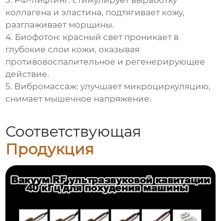
3. РФ-лифтинг: стимулирует выработку
коллагена и эластина, подтягивает кожу,
разглаживает морщины.
4. Биофотон: красный свет проникает в
глубокие слои кожи, оказывая
противовоспалительное и регенерирующее
действие.
5. Вибромассаж: улучшает микроциркуляцию,
снимает мышечное напряжение.
Соответствующая
Продукция