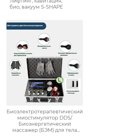
лифтинг, кавитация,
био, вакуум S-SHAPE
Биоэлектротерапевтический
миостимулятор DDS/
Биоэнергетический
массажер (БЭМ) для тела
Fohow 2.0 Массажер для