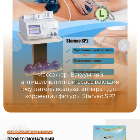
Массажер, Вакуумный
антицеллюлитный всасывающий
осушитель воздуха, аппарат для
коррекции фигуры Starvac SP2