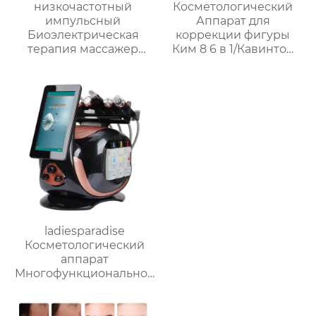
низкочастотный
Косметологический
импульсный
Аппарат для
Биоэлектрическая
коррекции фигуры
терапия массажер
Ким 8 6 в 1/Кавинтон
DDS для
RF-лифтинг для лица
формирования
и тела/
фигуры и
Омолаживающий,
расслабления
уменьшающий жир
меридианов AM-A02
массаж для всего тела
ladiesparadise
Косметологический
аппарат
Многофункциональное
оборудование для
чистки лица VY-E08a