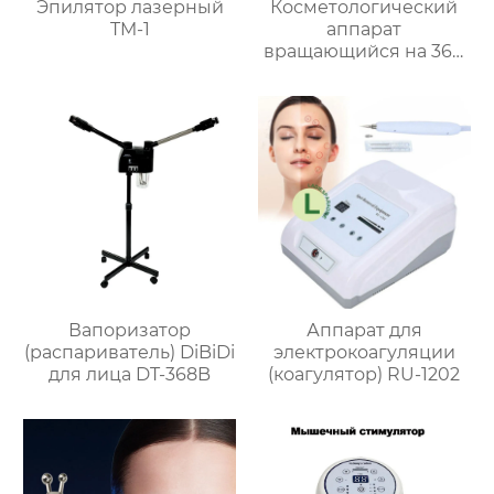
Эпилятор лазерный
Косметологический
TM-1
аппарат
вращающийся на 360
градусов вакуумный
ролик для
антицеллюлитного
массажа
9D,Облегчите боль в
теле, расслабьте
мышцы, сбросьте вес
FK-15
Вапоризатор
Аппарат для
(распариватель) DiBiDi
электрокоагуляции
для лица DT-368B
(коагулятор) RU-1202