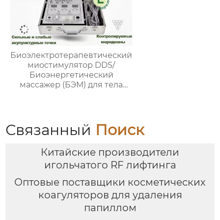
Биоэлектротерапевтический
миостимулятор DDS/
Биоэнергетический
массажер (БЭМ) для тела
Fohow 2.0 Массажер для
разминания меридианов,
стимулирующий мышцы
Связанный
Поиск
Китайские производители
игольчатого RF лифтинга
Оптовые поставщики косметических
коагуляторов для удаления
папиллом