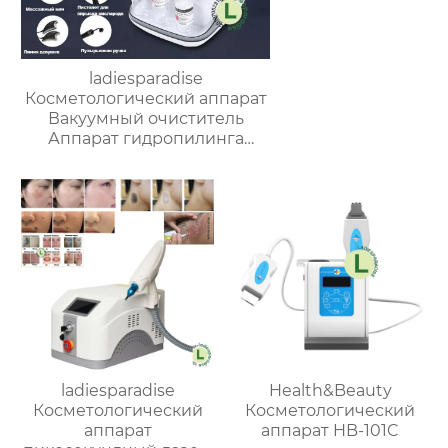
ladiesparadise
Косметологический аппарат
Вакуумный очиститель
Аппарат гидропилинга
H2O2,Многофункциональный
инструмент для красоты
лица, омолаживающий,
очищающий кожу
ladiesparadise
Health&Beauty
Косметологический
Косметологический
аппарат
аппарат HB-101C