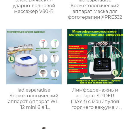
ударно-волновой
Косметологический
массажер V80-B
аппарат Маска для
фототерапии XPRE332
ladiesparadise
Лимфодренажный
Косметологический
аппарат SPIDER
аппарат Аппарат WL-
(ПАУК) с манипулой
12 mini 6 в 1
горячего вакуума и
Оборудование для
скалка/Баночный
массажа лица и тела
массаж/Гуа Ша/массаж
всего тела