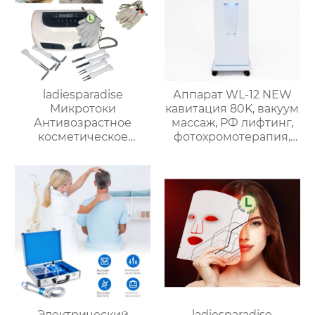
ladiesparadise
Аппарат WL-12 NEW
Микротоки
кавитация 80K, вакуум
Антивозрастное
массаж, РФ лифтинг,
косметическое
фотохромотерапия,
оборудование,B-2022
вибромассаж,
биофотон
Электрический
ladiesparadise