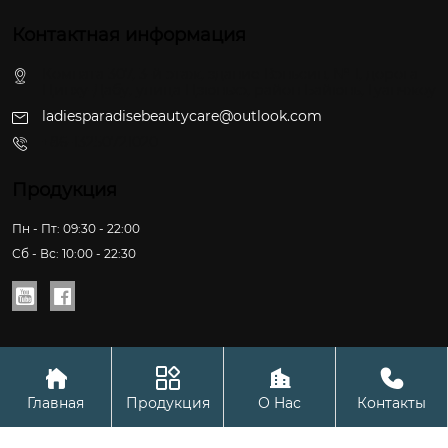
Контактная информация
Комната 307, 3-й этаж, здание Вэньсин, № 1, дорога
Цинху-Дабу, улица Цзюньхэ, район Байюнь, Гуанчжоу
ladiesparadisebeautycare@outlook.com
+86-13250721020
Продукция
Пн - Пт: 09:30 - 22:00
Сб - Вс: 10:00 - 22:30






Copyright © ООО Сетевая технология Гуанчжоу Чжуочэн
Главная
Продукция
О Hас
Контакты