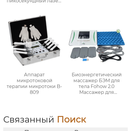
пикосекундный лазер,
машинка для
удаления татуировок,
татуировки бровей,
пигментное удаление
веснушек,
отбеливание кожи
DY.T2701
Аппарат
Биоэнергетический
микротоковой
массажер БЭМ для
терапии микротоки B-
тела Fohow 2.0
809
Массажер для
разминания
меридианов,
стимулирующий
мышцы
Связанный
Поиск