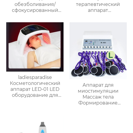
обезболивания/
терапевтический
сфокусированный
аппарат
дробный волновой
пикосекундный лазер,
прибор с 6 зондами
машинка для
удаления татуировок,
татуировки бровей,
пигментное удаление
веснушек,
отбеливание кожи XD-
001
ladiesparadise
Косметологический
Аппарат для
аппарат LED-01 LED
миостимуляции
оборудование для
Массаж тела
фототерапии
Формирование
фигуры
миостимулятор ems
B-333