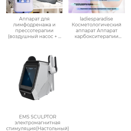
Аппарат для
ladiesparadise
лимфодренажа и
Косметологический
прессотерапии
аппарат Аппарат
(воздушный насос + 2
карбокситерапии
штуки 4-камерных
Oxygenneo 2
рукавов для ног + 1
манипулы
шт4-камерная
Манжеты для рук)
EMS SCULPTOR
электромагнитная
стимуляция(Настольный)