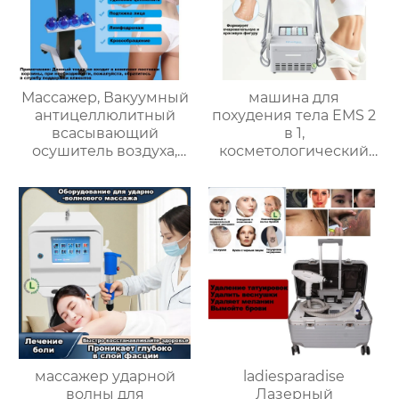
Массажер, Вакуумный
машина для
антицеллюлитный
похудения тела EMS 2
всасывающий
в 1,
осушитель воздуха,
косметологический
аппарат для
аппарат для быстрого
коррекции фигуры
растворения жира,
Starvac SP2
снижения веса при
низкой температуре,
уменьшения
целлюлита
массажер ударной
ladiesparadise
волны для
Лазерный