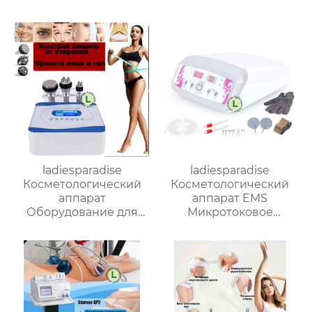
ladiesparadise
ladiesparadise
Косметологический
Косметологический
аппарат
аппарат EMS
Оборудование для
Микротоковое
похудения 3 B 1 40K/
косметическое
мультиполярный
устройство MS11R6
ультразвуковой
светодиодный
косметический
инструмент JF025