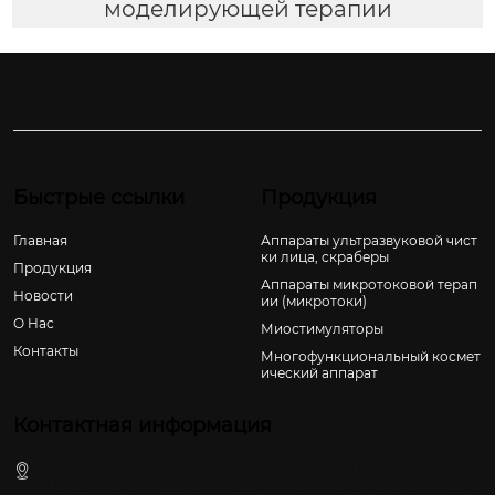
моделирующей терапии
Быстрые ссылки
Продукция
Главная
Аппараты ультразвуковой чист
ки лица, скраберы
Продукция
Аппараты микротоковой терап
Новости
ии (микротоки)
О Hас
Миостимуляторы
Контакты
Многофункциональный космет
ический аппарат
Контактная информация
Комната 307, 3-й этаж, здание Вэньсин, № 1, дорога
Цинху-Дабу, улица Цзюньхэ, район Байюнь, Гуанчжоу