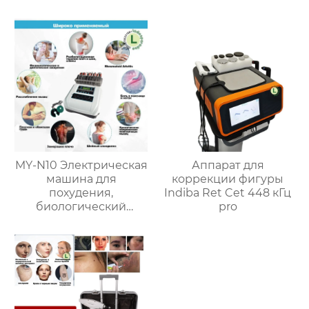
оздоровительный
центр, с 1 выдвижным
ящиком
MY-N10 Электрическая
Аппарат для
машина для
коррекции фигуры
похудения,
Indiba Ret Cet 448 кГц
биологический
pro
массажер для
красоты, мышечный
стимулятор, Массажер
EMS