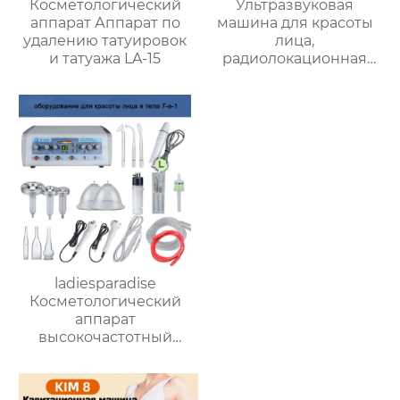
Косметологический
Ультразвуковая
аппарат Аппарат по
машина для красоты
удалению татуировок
лица,
и татуажа LA-15
радиолокационная
линия для вырезания
аппарат с 2 ручками
управления
ladiesparadise
Косметологический
аппарат
высокочастотный
ультразвуковой
массажер для
очищения и лифтинга