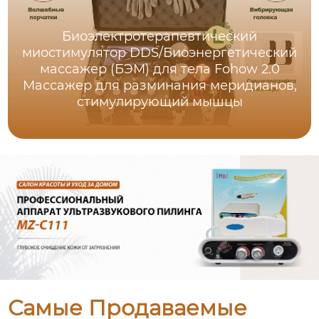
Биоэлектротерапевтический
миостимулятор DDS/Биоэнергетический
массажер (БЭМ) для тела Fohow 2.0
Массажер для разминания меридианов,
стимулирующий мышцы
Самые Продаваемые