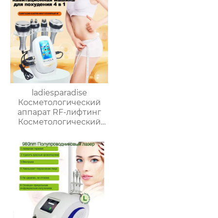
лица 6-в-1 борется со
старческими
морщинами, пятнами
от угревой сыпи,
косметическим
оборудованием для
удаления угрей
ladiesparadise
Косметологический
аппарат RF-лифтинг
Косметологический
аппарат,Кавитационная
агрегат для красоты
4В1, машина для
скульптуры
тела,машина для
контурирования тела