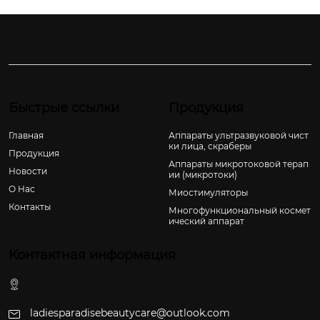
Быстрые ссылки
Продукция
Главная
Аппараты ультразвуковой чист
ки лица, скраберы
Продукция
Аппараты микротоковой терап
Новости
ии (микротоки)
О Hас
Миостимуляторы
Контакты
Многофункциональный космет
ический аппарат
Контактная информация
Комната 307, 3-й этаж, здание Вэньсин, № 1, дорога
Цинху-Дабу, улица Цзюньхэ, район Байюнь, Гуанчжоу
ladiesparadisebeautycare@outlook.com