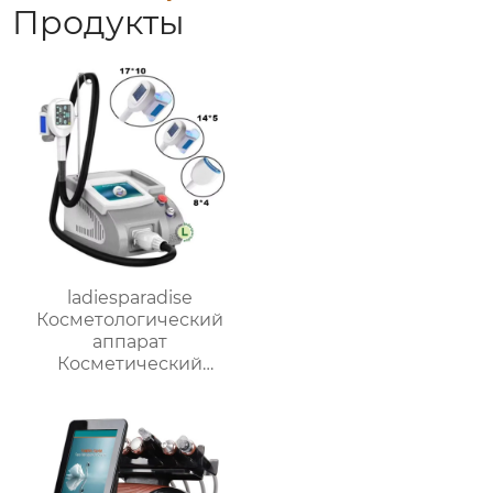
Продукты
ladiesparadise
Косметологический
аппарат
Косметический
аппарат
криолиполиза тело+
подбородок S13