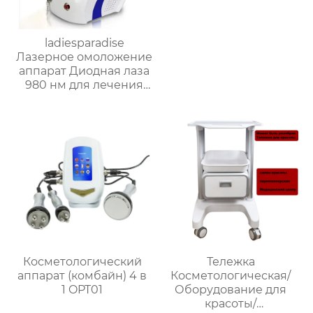
ladiesparadise
Лазерное омоложение
аппарат Диодная лаза
980 нм для лечения
грибка ногтей/
физиотерапевтическая
липолиза варикозного
расширения вен нм
для коммерческого
испо RL S10
Косметологический
Тележка
аппарат (комбайн) 4 в
Косметологическая/
1 OPT01
Оборудование для
красоты/