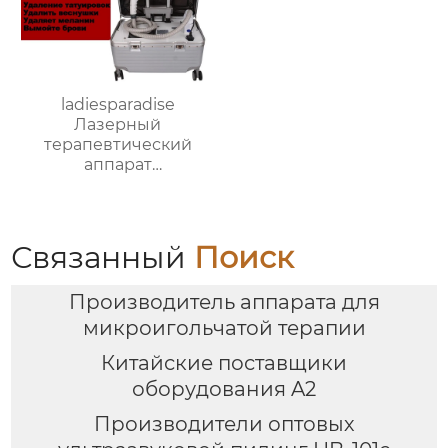
ladiesparadise
Лазерный
терапевтический
аппарат
пикосекундный лазер,
машинка для
удаления татуировок,
татуировки бровей,
Связанный
Поиск
пигментное удаление
веснушек,
Производитель аппарата для
отбеливание кожи XD-
001
микроигольчатой терапии
Китайские поставщики
оборудования A2
Производители оптовых