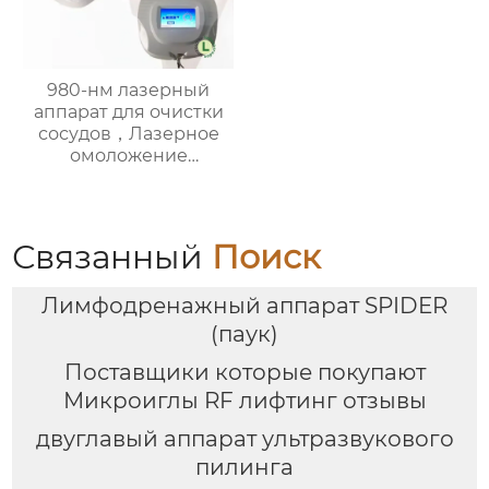
980-нм лазерный
аппарат для очистки
сосудов，Лазерное
омоложение
Косметологический
аппарат, эффективно
блокировать
расширенные
Связанный
Поиск
капилляры.
Лимфодренажный аппарат SPIDER
(паук)
Поставщики которые покупают
Микроиглы RF лифтинг отзывы
двуглавый аппарат ультразвукового
пилинга