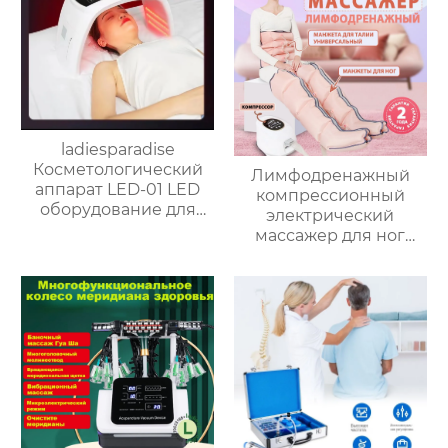
ladiesparadise
Косметологический
Лимфодренажный
аппарат LED-01 LED
компрессионный
оборудование для
электрический
фототерапии
массажер для ног
(воздушный насос +
модель для дыхания 2
ног+1 талия), розовый