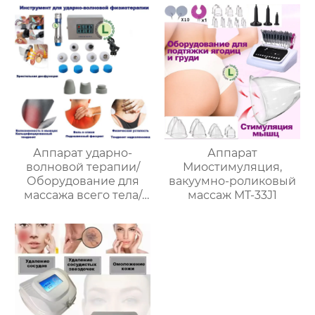
Indiba Ret Cet 448 кГц
Аппарат ударно-
Аппарат
волновой терапии/
Миостимуляция,
Оборудование для
вакуумно-роликовый
массажа всего тела/
массаж MT-33J1
лечение эректильной
функции SW18