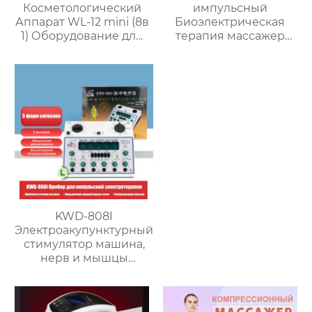
Косметологический
импульсный
Аппарат WL-12 mini (8в
Биоэлектрическая
1) Оборудование для
терапия массажер
массажа лица и тела
DDS для
формирования
фигуры и
расслабления
меридианов AM-A02
KWD-808I
Электроакупунктурный
стимулятор машина,
нерв и мышцы
Электроакупунктурная
терапия