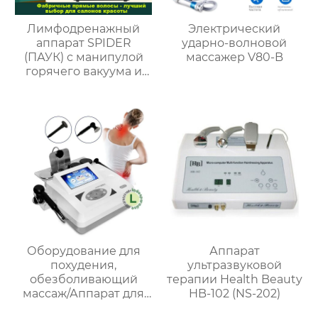
Лимфодренажный
Электрический
аппарат SPIDER
ударно-волновой
(ПАУК) с манипулой
массажер V80-B
горячего вакуума и
скалка/Баночный
массаж/Гуа Ша/массаж
всего тела
Оборудование для
Аппарат
похудения,
ультразвуковой
обезболивающий
терапии Health Beauty
массаж/Аппарат для
HB-102 (NS-202)
коррекции фигуры