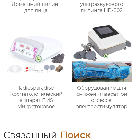
Домашний пилинг
ультразвукового
для лица,
пилинга HB-802
Косметический
аппарат для
отшелушивания лица,
Глубокая чистка, Уход
за кожей LB-112B
ladiesparadise
Оборудование для
Косметологический
снижения веса при
аппарат EMS
стрессе,
Микротоковое
электростимулятор
косметическое
мышц для
устройство MS11R6
прессотерапии,
инфракрасный
нагревательный
Связанный
Поиск
прибор для