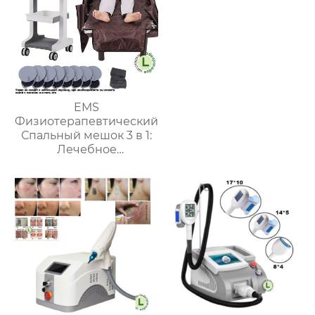
EMS
Физиотерапевтический
Спальный мешок 3 в 1:
Лечебное
Инфракрасное
Лимфодренажное
Оборудование для
Улучшения
Кровообращения и
Лимфедемы