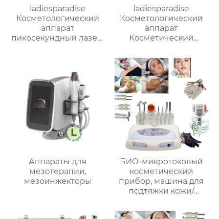
ladiesparadise
ladiesparadise
Косметологический
Косметологический
аппарат
аппарат
пикосекундный лазер,
Косметический
машинка для
аппарат
удаления татуировок,
криолиполиза тело+
татуировки бровей,
подбородок S13
пигментное удаление
веснушек,
отбеливание кожи
DY.T2701
Аппараты для
БИО-микротоковый
мезотерапии,
косметический
мезоинжекторы
прибор, машина для
подтяжки кожи/
антивозрастное
оборудование для