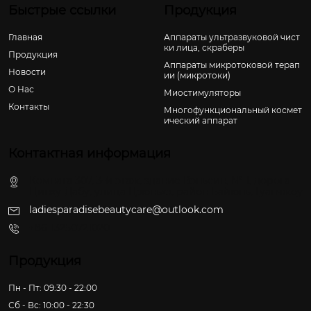
Быстрые ссылки
Продукция
Главная
Аппараты ультразвуковой чист
ки лица, скраберы
Продукция
Аппараты микротоковой терап
Новости
ии (микротоки)
О Hас
Миостимуляторы
Контакты
Многофункциональный космет
ический аппарат
Контактная информация
Комната 307, 3-й этаж, здание Вэньсин, № 1, дорога
Цинху-Дабу, улица Цзюньхэ, район Байюнь, Гуанчжоу
ladiesparadisebeautycare@outlook.com
+86-13250721020
Продукция
Пн - Пт: 09:30 - 22:00
Сб - Вс: 10:00 - 22:30