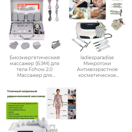
омоложения кожи AU-
8402
Биоэнергетический
ladiesparadise
массажер (БЭМ) для
Микротоки
тела Fohow 2.0
Антивозрастное
Массажер для
косметическое
разминания
оборудование,B-2022
меридианов,
стимулирующий
мышцы