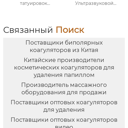
татуировок
Ультразвуковой
Устройство для
косметический
отбеливания и
прибор YM-628
удаления морщин
DM-01
Связанный
Поиск
Поставщики биполярных
коагуляторов из Китая
Китайские производители
косметических коагуляторов для
удаления папиллом
Производитель массажного
оборудования для продажи
Поставщики оптовых коагуляторов
для удаления
Поставщики оптовых коагуляторов
видео