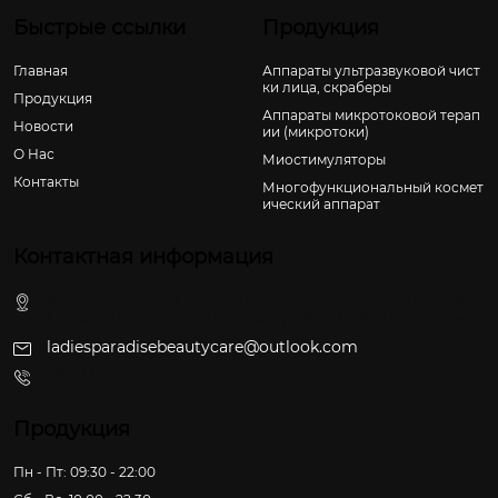
Быстрые ссылки
Продукция
Главная
Аппараты ультразвуковой чист
ки лица, скраберы
Продукция
Аппараты микротоковой терап
Новости
ии (микротоки)
О Hас
Миостимуляторы
Контакты
Многофункциональный космет
ический аппарат
Контактная информация
Комната 307, 3-й этаж, здание Вэньсин, № 1, дорога
Цинху-Дабу, улица Цзюньхэ, район Байюнь, Гуанчжоу
ladiesparadisebeautycare@outlook.com
+86-13250721020
Продукция
Пн - Пт: 09:30 - 22:00