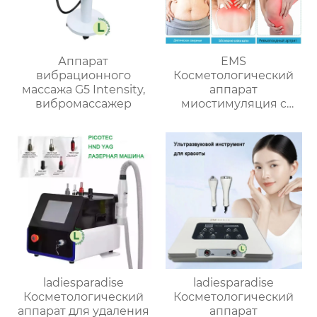
Аппарат
EMS
вибрационного
Косметологический
массажа G5 Intensity,
аппарат
вибромассажер
миостимуляция c
функцией прогрева
KYD-S872
ladiesparadise
ladiesparadise
Косметологический
Косметологический
аппарат для удаления
аппарат