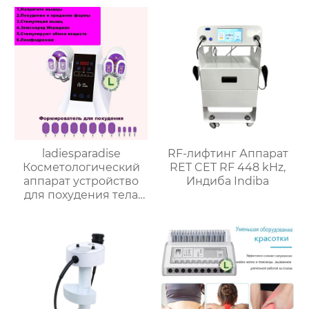
ladiesparadise
RF-лифтинг Аппарат
Косметологический
RET CET RF 448 kHz,
аппарат устройство
Индиба Indiba
для похудения тела
культивирование тела
NY1010-1-cp