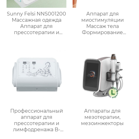
Sunny Felsi NNS001200
Аппарат для
Массажная одежда
миостимуляции
Аппарат для
Массаж тела
прессотерапии и
Формирование
лимфодренажа с
фигуры
вентиляцией ,CS-115
миостимулятор ems
B-333,B-333D
Профессиональный
Аппараты для
аппарат для
мезотерапии,
прессотерапии и
мезоинжекторы
лимфодренажа B-
8310H