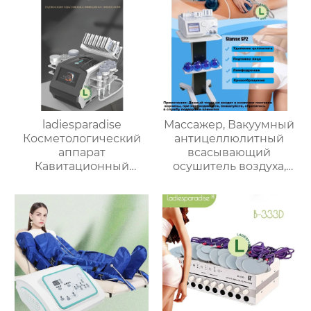
ladiesparadise
Массажер, Вакуумный
Косметологический
антицеллюлитный
аппарат
всасывающий
Кавитационный
осушитель воздуха,
вакуум 80K для
аппарат для
похудения устройства,
коррекции фигуры
7 в 1, устройство для
Starvac SP2
подтяжки тела, RF,
потеря веса, подтяжка
лица машина AS92