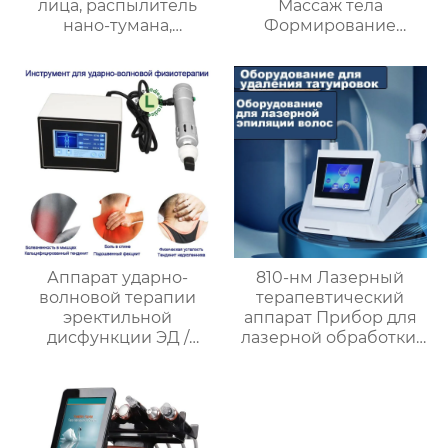
лица, распылитель
Массаж тела
нано-тумана,
Формирование
инжектор кислорода
фигуры
для воды, спа-
миостимулятор ems
устройство для лица
B-333,B-333D
MRYQ-01
Аппарат ударно-
810-нм Лазерный
волновой терапии
терапевтический
эректильной
аппарат Прибор для
дисфункции ЭД /
лазерной обработки,
Снимает мышечную
татуировки, удаления
боль/11 массажных
волос 2 в 1
зондов