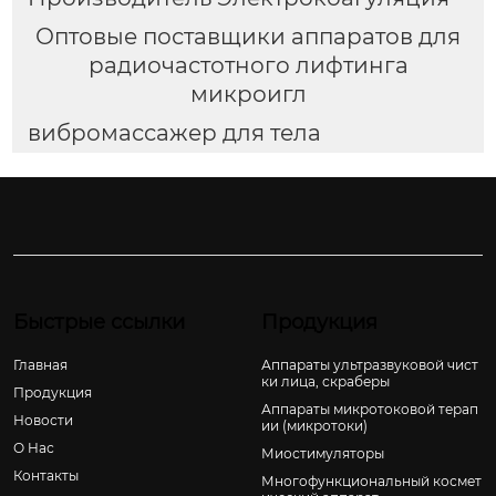
Оптовые поставщики аппаратов для
радиочастотного лифтинга
микроигл
вибромассажер для тела
Быстрые ссылки
Продукция
Главная
Аппараты ультразвуковой чист
ки лица, скраберы
Продукция
Аппараты микротоковой терап
Новости
ии (микротоки)
О Hас
Миостимуляторы
Контакты
Многофункциональный космет