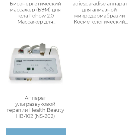
Биоэнергетический
ladiesparadise аппарат
массажер (БЭМ) для
для алмазной
тела Fohow 2.0
микродермабразии
Массажер для
Косметологический
разминания
аппарат LB-197
меридианов,
стимулирующий
мышцы/EMS
Аппарат
ультразвуковой
терапии Health Beauty
HB-102 (NS-202)