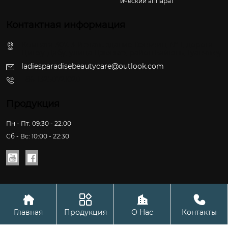
ический аппарат
Контактная информация
Комната 307, 3-й этаж, здание Вэньсин, № 1, дорога
Цинху-Дабу, улица Цзюньхэ, район Байюнь, Гуанчжоу
ladiesparadisebeautycare@outlook.com
+86-13250721020
Продукция
Пн - Пт: 09:30 - 22:00
Сб - Вс: 10:00 - 22:30






Copyright © ООО Сетевая технология Гуанчжоу Чжуочэн
Главная
Продукция
О Hас
Контакты