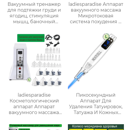
Вакуумный тренажер
ladiesparadise Аппарат
для подтяжки груди и
вакуумного массажа
ягодиц, стимуляция
Микротоковая
мышц, баночный
система похудения и
массаж гуа ша,
косметический
массажное
массажер для
оборудование KYD-
увеличения груди
M069
ladiesparadise
Пикосекундный
Косметологический
Аппарат Для
аппарат Аппарат
Удаления Татуировок,
вакуумного массажа,
Татуажа И Кожных
вакуумный массажер/
Пигментаций (синий
Массажная подтяжка
лазер)
груди и ягодиц FX-029