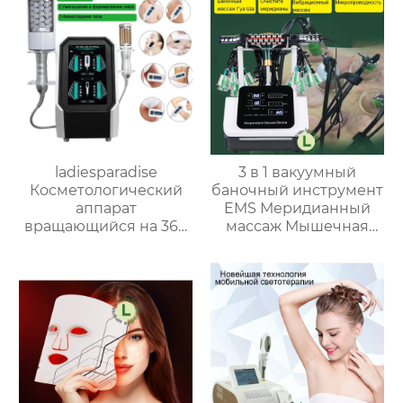
ladiesparadise
3 в 1 вакуумный
Косметологический
баночный инструмент
аппарат
EMS Меридианный
вращающийся на 360
массаж Мышечная
градусов вакуумный
релаксация аппарат
ролик для
Электрические
антицеллюлитного
роликовые шарики
массажа
MY-E02
9D,Облегчите боль в
теле, расслабьте
мышцы, сбросьте вес
FK-15