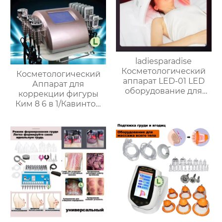
ladiesparadise
Косметологический
Косметологический
аппарат LED-01 LED
Аппарат для
оборудование для
коррекции фигуры
фототерапии
Ким 8 6 в 1/Кавинтон
RF-лифтинг для лица
и тела/
Омолаживающий,
уменьшающий жир
массаж для всего тела