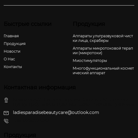
Быстрые ссылки
Продукция
Главная
Аппараты ультразвуковой чист
ки лица, скраберы
Продукция
Аппараты микротоковой терап
Новости
ии (микротоки)
О Hас
Миостимуляторы
Контакты
Многофункциональный космет
ический аппарат
Контактная информация
Комната 307, 3-й этаж, здание Вэньсин, № 1, дорога
Цинху-Дабу, улица Цзюньхэ, район Байюнь, Гуанчжоу
ladiesparadisebeautycare@outlook.com
+86-13250721020
Продукция