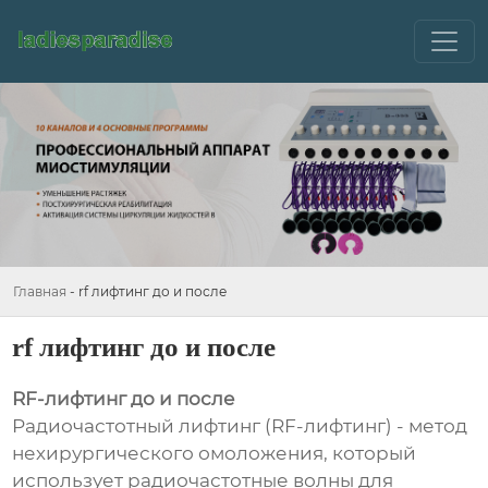
Главная
-
rf лифтинг до и после
rf лифтинг до и после
RF-лифтинг до и после
Радиочастотный лифтинг (RF-лифтинг) - метод
нехирургического омоложения, который
использует радиочастотные волны для